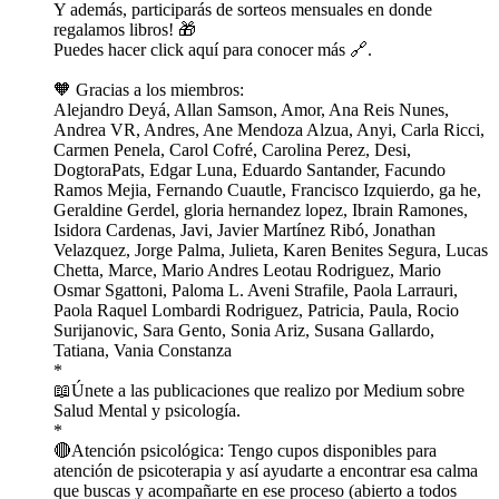
Y además, participarás de sorteos mensuales en donde
regalamos libros! 🎁
⁠⁠⁠⁠⁠⁠⁠⁠⁠⁠⁠⁠⁠⁠⁠⁠⁠⁠⁠⁠⁠⁠⁠⁠⁠⁠⁠⁠⁠⁠⁠⁠⁠⁠⁠⁠⁠⁠Puedes hacer click aquí para conocer más 🔗.⁠⁠⁠⁠⁠⁠⁠⁠⁠⁠⁠⁠⁠⁠⁠⁠⁠⁠⁠⁠⁠⁠⁠⁠⁠⁠⁠⁠⁠⁠⁠⁠⁠
🧡 Gracias a los miembros:
Alejandro Deyá, Allan Samson, Amor, Ana Reis Nunes,
Andrea VR, Andres, Ane Mendoza Alzua, Anyi, Carla Ricci,
Carmen Penela, Carol Cofré, Carolina Perez, Desi,
DogtoraPats, Edgar Luna, Eduardo Santander, Facundo
Ramos Mejia, Fernando Cuautle, Francisco Izquierdo, ga he,
Geraldine Gerdel, gloria hernandez lopez, Ibrain Ramones,
Isidora Cardenas, Javi, Javier Martínez Ribó, Jonathan
Velazquez, Jorge Palma, Julieta, Karen Benites Segura, Lucas
Chetta, Marce, Mario Andres Leotau Rodriguez, Mario
Osmar Sgattoni, Paloma L. Aveni Strafile, Paola Larrauri,
Paola Raquel Lombardi Rodriguez, Patricia, Paula, Rocio
Surijanovic, Sara Gento, Sonia Ariz, Susana Gallardo,
Tatiana, Vania Constanza
*
📖Únete a las publicaciones que ⁠⁠⁠⁠⁠⁠⁠⁠⁠⁠⁠⁠⁠⁠⁠⁠⁠⁠⁠⁠⁠⁠⁠⁠⁠⁠⁠⁠⁠⁠⁠⁠⁠⁠⁠⁠⁠⁠⁠⁠⁠⁠⁠⁠⁠⁠⁠⁠⁠⁠⁠⁠⁠⁠⁠⁠⁠⁠⁠⁠⁠realizo por Medium sobre
Salud Mental y psicología⁠⁠⁠⁠⁠⁠⁠⁠⁠⁠⁠⁠⁠⁠⁠⁠⁠⁠⁠⁠⁠⁠⁠⁠⁠⁠⁠⁠⁠⁠⁠⁠⁠⁠⁠⁠⁠⁠⁠⁠⁠⁠⁠⁠⁠⁠⁠⁠⁠⁠⁠⁠⁠⁠⁠⁠⁠⁠⁠⁠⁠.
*
🔴Atención psicológica: Tengo cupos disponibles para
atención de psicoterapia y así ayudarte a encontrar esa calma
que buscas y acompañarte en ese proceso (abierto a todos