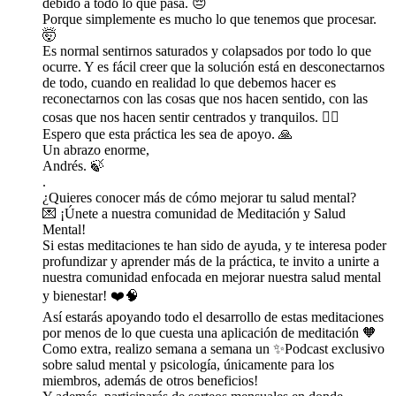
debido a todo lo que pasa. 😔
Porque simplemente es mucho lo que tenemos que procesar.
🤯
Es normal sentirnos saturados y colapsados por todo lo que
ocurre. Y es fácil creer que la solución está en desconectarnos
de todo, cuando en realidad lo que debemos hacer es
reconectarnos con las cosas que nos hacen sentido, con las
cosas que nos hacen sentir centrados y tranquilos. 🧘‍♂️
Espero que esta práctica les sea de apoyo. 🙏
Un abrazo enorme,
Andrés. 🍃
.
¿Quieres conocer más de cómo mejorar tu salud mental?
💌 ⁠⁠⁠⁠⁠⁠⁠⁠⁠⁠⁠⁠⁠⁠⁠⁠⁠⁠⁠⁠⁠⁠⁠⁠⁠⁠⁠⁠⁠⁠⁠⁠⁠⁠⁠⁠⁠⁠⁠⁠⁠⁠⁠⁠⁠⁠⁠⁠⁠⁠⁠⁠⁠⁠⁠⁠⁠⁠⁠¡Únete a nuestra comunidad de Meditación y Salud
Mental!⁠⁠⁠⁠⁠⁠⁠⁠⁠⁠⁠⁠⁠⁠⁠⁠⁠⁠⁠⁠⁠⁠⁠⁠⁠⁠⁠⁠⁠⁠⁠⁠⁠⁠⁠⁠⁠⁠⁠⁠⁠⁠⁠⁠⁠⁠⁠⁠⁠⁠⁠⁠⁠⁠⁠⁠⁠⁠⁠
Si estas meditaciones te han sido de ayuda, y te interesa poder
profundizar y aprender más de la práctica, te invito a unirte a
nuestra comunidad enfocada en mejorar nuestra salud mental
y bienestar! ❤️🧠
Así estarás apoyando todo el desarrollo de estas meditaciones
por menos de lo que cuesta una aplicación de meditación 🧡
Como extra, realizo semana a semana un ✨Podcast exclusivo
sobre salud mental y psicología, únicamente para los
miembros, además de otros beneficios!