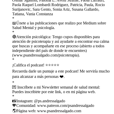
Osmar Sgattoni, Paloma L. Aveni Strafile, Paola Larrauri,
Paola Raquel Lombardi Rodriguez, Patricia, Paula, Rocio
Surijanovic, Sara Gento, Sonia Ariz, Susana Gallardo,
Tatiana, Vania Constanza
*
📖Únete a las publicaciones que ⁠⁠⁠⁠⁠⁠⁠⁠⁠⁠⁠⁠⁠⁠⁠⁠⁠⁠⁠⁠⁠⁠⁠⁠⁠⁠⁠⁠⁠⁠⁠⁠⁠⁠⁠⁠⁠⁠⁠⁠⁠⁠⁠⁠⁠⁠⁠⁠⁠⁠⁠⁠⁠⁠⁠⁠⁠⁠⁠⁠realizo por Medium sobre
Salud Mental y psicología⁠⁠⁠⁠⁠⁠⁠⁠⁠⁠⁠⁠⁠⁠⁠⁠⁠⁠⁠⁠⁠⁠⁠⁠⁠⁠⁠⁠⁠⁠⁠⁠⁠⁠⁠⁠⁠⁠⁠⁠⁠⁠⁠⁠⁠⁠⁠⁠⁠⁠⁠⁠⁠⁠⁠⁠⁠⁠⁠⁠.
*
🔴Atención psicológica: Tengo cupos disponibles para
atención de psicoterapia y así ayudarte a encontrar esa calma
que buscas y acompañarte en ese proceso (abierto a todos
independiente del país de donde te encuentres)
(⁠⁠⁠⁠⁠⁠⁠⁠⁠⁠⁠⁠⁠⁠⁠⁠⁠⁠⁠⁠⁠⁠⁠⁠⁠⁠⁠⁠⁠⁠⁠⁠⁠⁠⁠⁠⁠⁠⁠⁠⁠⁠⁠⁠⁠⁠⁠⁠⁠www.psandressalgado.com/psicoterapia⁠⁠⁠⁠⁠⁠⁠⁠⁠⁠⁠⁠⁠⁠⁠⁠⁠⁠⁠⁠⁠⁠⁠⁠⁠⁠⁠⁠⁠⁠⁠⁠⁠⁠⁠⁠⁠⁠⁠⁠⁠⁠⁠⁠⁠⁠⁠⁠⁠).
*
¡Califica el podcast! ⭐️⭐️⭐️⭐️⭐️
Recuerda darle un puntaje a este podcast! Me serviría mucho
para alcanzar a más personas ❤️.
*
💌 Inscríbete a mi Newsletter semanal de salud mental:
⁠⁠⁠⁠⁠⁠⁠⁠⁠⁠⁠⁠⁠⁠⁠⁠⁠⁠⁠⁠⁠⁠⁠⁠⁠⁠⁠⁠⁠⁠⁠⁠⁠⁠⁠⁠⁠⁠⁠⁠⁠⁠⁠⁠⁠⁠⁠⁠⁠⁠⁠⁠⁠⁠⁠⁠⁠⁠⁠⁠Puedes inscribirte por este link⁠⁠⁠⁠⁠⁠⁠⁠⁠⁠⁠⁠⁠⁠⁠⁠⁠⁠⁠⁠⁠⁠⁠⁠⁠⁠⁠⁠⁠⁠⁠⁠⁠⁠⁠⁠⁠⁠⁠⁠⁠⁠⁠⁠⁠⁠⁠⁠⁠⁠⁠⁠⁠⁠⁠⁠⁠⁠⁠⁠, o en mi página web.
*
📸Instagram: ⁠⁠⁠⁠⁠⁠⁠⁠⁠⁠⁠⁠⁠⁠⁠⁠⁠⁠⁠⁠⁠⁠⁠⁠⁠⁠⁠⁠⁠⁠⁠⁠⁠⁠⁠⁠⁠⁠⁠⁠⁠⁠⁠⁠⁠⁠⁠⁠⁠⁠⁠⁠⁠⁠⁠⁠⁠⁠⁠⁠@ps.andressalgado⁠⁠⁠⁠⁠⁠⁠⁠⁠⁠⁠⁠⁠⁠⁠⁠⁠⁠⁠⁠⁠⁠⁠⁠⁠⁠⁠⁠⁠⁠⁠⁠⁠⁠⁠⁠⁠⁠⁠⁠⁠⁠⁠⁠⁠⁠⁠⁠⁠⁠⁠⁠⁠⁠⁠⁠⁠⁠⁠⁠
🧡Comunidad: ⁠⁠⁠⁠⁠⁠⁠⁠⁠⁠⁠⁠⁠⁠⁠⁠⁠⁠⁠⁠⁠⁠⁠⁠⁠⁠⁠⁠⁠⁠⁠⁠⁠⁠www.patreon.com/psandressalgado⁠⁠⁠⁠⁠⁠⁠⁠⁠⁠⁠⁠⁠⁠⁠⁠⁠⁠⁠⁠⁠⁠⁠⁠⁠⁠⁠⁠⁠⁠⁠⁠⁠⁠
🌎Página web: ⁠⁠⁠⁠⁠⁠⁠⁠⁠⁠⁠⁠⁠⁠⁠⁠⁠⁠⁠⁠⁠⁠⁠⁠⁠⁠⁠⁠⁠⁠⁠⁠⁠⁠⁠⁠⁠⁠⁠⁠⁠⁠⁠⁠⁠⁠⁠⁠⁠⁠⁠⁠⁠⁠⁠⁠⁠⁠⁠⁠www.psandressalgado.com⁠⁠⁠⁠⁠⁠⁠⁠⁠⁠⁠⁠⁠⁠⁠⁠⁠⁠⁠⁠⁠⁠⁠⁠⁠⁠⁠⁠⁠⁠⁠⁠⁠⁠⁠⁠⁠⁠⁠⁠⁠⁠⁠⁠⁠⁠⁠⁠⁠⁠⁠⁠⁠⁠⁠⁠⁠⁠⁠⁠