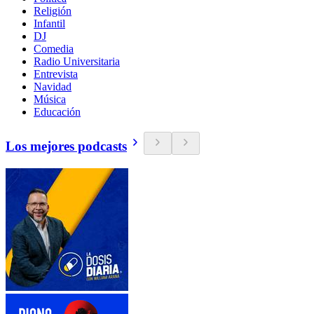
Religión
Infantil
DJ
Comedia
Radio Universitaria
Entrevista
Navidad
Música
Educación
Los mejores podcasts