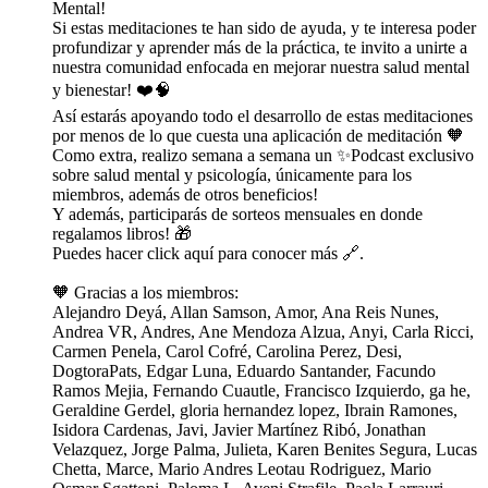
Mental!⁠⁠⁠⁠⁠⁠⁠⁠⁠⁠⁠⁠⁠⁠⁠⁠⁠⁠⁠⁠⁠⁠⁠⁠⁠⁠⁠⁠⁠⁠⁠⁠⁠⁠⁠⁠⁠⁠⁠⁠⁠⁠⁠⁠⁠⁠⁠⁠⁠⁠⁠⁠⁠⁠⁠⁠⁠⁠⁠⁠
Si estas meditaciones te han sido de ayuda, y te interesa poder
profundizar y aprender más de la práctica, te invito a unirte a
nuestra comunidad enfocada en mejorar nuestra salud mental
y bienestar! ❤️🧠
Así estarás apoyando todo el desarrollo de estas meditaciones
por menos de lo que cuesta una aplicación de meditación 🧡
Como extra, realizo semana a semana un ✨Podcast exclusivo
sobre salud mental y psicología, únicamente para los
miembros, además de otros beneficios!
Y además, participarás de sorteos mensuales en donde
regalamos libros! 🎁
⁠⁠⁠⁠⁠⁠⁠⁠⁠⁠⁠⁠⁠⁠⁠⁠⁠⁠⁠⁠⁠⁠⁠⁠⁠⁠⁠⁠⁠⁠⁠⁠⁠⁠⁠⁠⁠Puedes hacer click aquí para conocer más 🔗.⁠⁠⁠⁠⁠⁠⁠⁠⁠⁠⁠⁠⁠⁠⁠⁠⁠⁠⁠⁠⁠⁠⁠⁠⁠⁠⁠⁠⁠⁠⁠⁠
🧡 Gracias a los miembros:
Alejandro Deyá, Allan Samson, Amor, Ana Reis Nunes,
Andrea VR, Andres, Ane Mendoza Alzua, Anyi, Carla Ricci,
Carmen Penela, Carol Cofré, Carolina Perez, Desi,
DogtoraPats, Edgar Luna, Eduardo Santander, Facundo
Ramos Mejia, Fernando Cuautle, Francisco Izquierdo, ga he,
Geraldine Gerdel, gloria hernandez lopez, Ibrain Ramones,
Isidora Cardenas, Javi, Javier Martínez Ribó, Jonathan
Velazquez, Jorge Palma, Julieta, Karen Benites Segura, Lucas
Chetta, Marce, Mario Andres Leotau Rodriguez, Mario