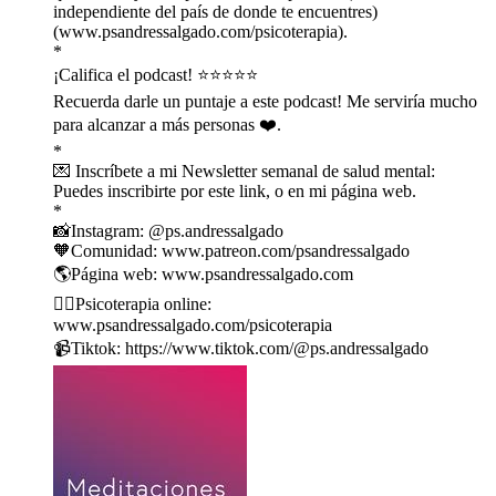
independiente del país de donde te encuentres)
(⁠⁠⁠⁠⁠⁠⁠⁠⁠⁠⁠⁠⁠⁠⁠⁠⁠⁠⁠⁠⁠⁠⁠⁠⁠⁠⁠⁠⁠⁠⁠⁠⁠⁠⁠⁠⁠⁠⁠⁠⁠⁠⁠⁠⁠⁠⁠⁠⁠⁠www.psandressalgado.com/psicoterapia⁠⁠⁠⁠⁠⁠⁠⁠⁠⁠⁠⁠⁠⁠⁠⁠⁠⁠⁠⁠⁠⁠⁠⁠⁠⁠⁠⁠⁠⁠⁠⁠⁠⁠⁠⁠⁠⁠⁠⁠⁠⁠⁠⁠⁠⁠⁠⁠⁠⁠).
*
¡Califica el podcast! ⭐️⭐️⭐️⭐️⭐️
Recuerda darle un puntaje a este podcast! Me serviría mucho
para alcanzar a más personas ❤️.
*
💌 Inscríbete a mi Newsletter semanal de salud mental:
⁠⁠⁠⁠⁠⁠⁠⁠⁠⁠⁠⁠⁠⁠⁠⁠⁠⁠⁠⁠⁠⁠⁠⁠⁠⁠⁠⁠⁠⁠⁠⁠⁠⁠⁠⁠⁠⁠⁠⁠⁠⁠⁠⁠⁠⁠⁠⁠⁠⁠⁠⁠⁠⁠⁠⁠⁠⁠⁠⁠⁠Puedes inscribirte por este link⁠⁠⁠⁠⁠⁠⁠⁠⁠⁠⁠⁠⁠⁠⁠⁠⁠⁠⁠⁠⁠⁠⁠⁠⁠⁠⁠⁠⁠⁠⁠⁠⁠⁠⁠⁠⁠⁠⁠⁠⁠⁠⁠⁠⁠⁠⁠⁠⁠⁠⁠⁠⁠⁠⁠⁠⁠⁠⁠⁠⁠, o en mi página web.
*
📸Instagram: ⁠⁠⁠⁠⁠⁠⁠⁠⁠⁠⁠⁠⁠⁠⁠⁠⁠⁠⁠⁠⁠⁠⁠⁠⁠⁠⁠⁠⁠⁠⁠⁠⁠⁠⁠⁠⁠⁠⁠⁠⁠⁠⁠⁠⁠⁠⁠⁠⁠⁠⁠⁠⁠⁠⁠⁠⁠⁠⁠⁠⁠@ps.andressalgado⁠⁠⁠⁠⁠⁠⁠⁠⁠⁠⁠⁠⁠⁠⁠⁠⁠⁠⁠⁠⁠⁠⁠⁠⁠⁠⁠⁠⁠⁠⁠⁠⁠⁠⁠⁠⁠⁠⁠⁠⁠⁠⁠⁠⁠⁠⁠⁠⁠⁠⁠⁠⁠⁠⁠⁠⁠⁠⁠⁠⁠
🧡Comunidad: ⁠⁠⁠⁠⁠⁠⁠⁠⁠⁠⁠⁠⁠⁠⁠⁠⁠⁠⁠⁠⁠⁠⁠⁠⁠⁠⁠⁠⁠⁠⁠⁠⁠⁠⁠www.patreon.com/psandressalgado⁠⁠⁠⁠⁠⁠⁠⁠⁠⁠⁠⁠⁠⁠⁠⁠⁠⁠⁠⁠⁠⁠⁠⁠⁠⁠⁠⁠⁠⁠⁠⁠⁠⁠⁠
🌎Página web: ⁠⁠⁠⁠⁠⁠⁠⁠⁠⁠⁠⁠⁠⁠⁠⁠⁠⁠⁠⁠⁠⁠⁠⁠⁠⁠⁠⁠⁠⁠⁠⁠⁠⁠⁠⁠⁠⁠⁠⁠⁠⁠⁠⁠⁠⁠⁠⁠⁠⁠⁠⁠⁠⁠⁠⁠⁠⁠⁠⁠⁠www.psandressalgado.com⁠⁠⁠⁠⁠⁠⁠⁠⁠⁠⁠⁠⁠⁠⁠⁠⁠⁠⁠⁠⁠⁠⁠⁠⁠⁠⁠⁠⁠⁠⁠⁠⁠⁠⁠⁠⁠⁠⁠⁠⁠⁠⁠⁠⁠⁠⁠⁠⁠⁠⁠⁠⁠⁠⁠⁠⁠⁠⁠⁠⁠
🙋‍♂️Psicoterapia online:
⁠⁠⁠⁠⁠⁠⁠⁠⁠⁠⁠⁠⁠⁠⁠⁠⁠⁠⁠⁠⁠⁠⁠⁠⁠⁠⁠⁠⁠⁠⁠⁠⁠⁠⁠⁠⁠⁠⁠⁠⁠⁠⁠⁠⁠⁠⁠⁠⁠⁠⁠⁠⁠⁠⁠⁠⁠⁠⁠⁠⁠www.psandressalgado.com/psicoterapia⁠⁠⁠⁠⁠⁠⁠⁠⁠⁠⁠⁠⁠⁠⁠⁠⁠⁠⁠⁠⁠⁠⁠⁠⁠⁠⁠⁠⁠⁠⁠⁠⁠⁠⁠⁠⁠⁠⁠⁠⁠⁠⁠⁠⁠⁠⁠⁠⁠⁠⁠⁠⁠⁠⁠⁠⁠⁠⁠⁠⁠
📹Tiktok: ⁠⁠⁠⁠⁠⁠⁠⁠⁠⁠⁠⁠⁠⁠⁠⁠⁠⁠⁠⁠⁠⁠⁠⁠⁠⁠⁠⁠⁠⁠⁠⁠⁠⁠⁠⁠⁠⁠⁠⁠⁠⁠⁠⁠⁠⁠⁠⁠⁠⁠⁠⁠⁠⁠⁠⁠⁠⁠⁠⁠⁠https://www.tiktok.com/@ps.andressalgado