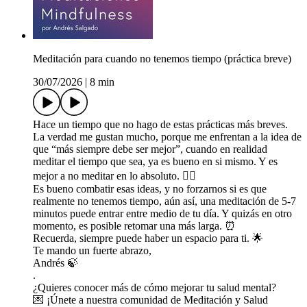
Meditación para cuando no tenemos tiempo (práctica breve)
30/07/2026
|
8 min
Hace un tiempo que no hago de estas prácticas más breves.
La verdad me gustan mucho, porque me enfrentan a la idea de
que “más siempre debe ser mejor”, cuando en realidad
meditar el tiempo que sea, ya es bueno en si mismo. Y es
mejor a no meditar en lo absoluto. 🧘‍♀️
Es bueno combatir esas ideas, y no forzarnos si es que
realmente no tenemos tiempo, aún así, una meditación de 5-7
minutos puede entrar entre medio de tu día. Y quizás en otro
momento, es posible retomar una más larga. ⏰
Recuerda, siempre puede haber un espacio para ti. 🌟
Te mando un fuerte abrazo,
Andrés 🍃
.
¿Quieres conocer más de cómo mejorar tu salud mental?
💌 ⁠⁠⁠⁠⁠⁠⁠⁠⁠⁠⁠⁠⁠⁠⁠⁠⁠⁠⁠⁠⁠⁠⁠⁠⁠⁠⁠⁠⁠⁠⁠⁠⁠⁠⁠⁠⁠⁠⁠⁠⁠⁠⁠⁠⁠⁠⁠⁠⁠⁠⁠⁠⁠⁠⁠⁠⁠⁠⁠⁠¡Únete a nuestra comunidad de Meditación y Salud