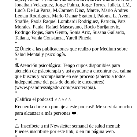
Jonathan Velazquez, Jorge Palma, Jorge Torres, Julieta, LM,
Lucía De La Parra, M.Carmen Diaz, Marce, Mario Andres
Leotau Rodriguez, Mario Osmar Sgattoni, Paloma L. Aveni
Strafile, Paola Raquel Lombardi Rodriguez, Patricia, Pats
Morales, Paula, Rafael Mascayano, Rocio Surijanovic,
Rodrigo Rojas, Sara Gento, Sonia Ariz, Susana Gallardo,
Tatiana, Vania Constanza, Yareli Pineda
*
📖Únete a las publicaciones que ⁠⁠⁠⁠⁠⁠⁠⁠⁠⁠⁠⁠⁠⁠⁠⁠⁠⁠⁠⁠⁠⁠⁠⁠⁠⁠⁠⁠⁠⁠⁠⁠⁠⁠⁠⁠⁠⁠⁠⁠⁠⁠⁠⁠⁠⁠⁠⁠⁠⁠⁠⁠⁠⁠⁠⁠⁠⁠realizo por Medium sobre
Salud Mental y psicología⁠⁠⁠⁠⁠⁠⁠⁠⁠⁠⁠⁠⁠⁠⁠⁠⁠⁠⁠⁠⁠⁠⁠⁠⁠⁠⁠⁠⁠⁠⁠⁠⁠⁠⁠⁠⁠⁠⁠⁠⁠⁠⁠⁠⁠⁠⁠⁠⁠⁠⁠⁠⁠⁠⁠⁠⁠⁠.
*
🔴Atención psicológica: Tengo cupos disponibles para
atención de psicoterapia y así ayudarte a encontrar esa calma
que buscas y acompañarte en ese proceso (abierto a todos
independiente del país de donde te encuentres)
(⁠⁠⁠⁠⁠⁠⁠⁠⁠⁠⁠⁠⁠⁠⁠⁠⁠⁠⁠⁠⁠⁠⁠⁠⁠⁠⁠⁠⁠⁠⁠⁠⁠⁠⁠⁠⁠⁠⁠⁠⁠⁠⁠⁠⁠⁠⁠www.psandressalgado.com/psicoterapia⁠⁠⁠⁠⁠⁠⁠⁠⁠⁠⁠⁠⁠⁠⁠⁠⁠⁠⁠⁠⁠⁠⁠⁠⁠⁠⁠⁠⁠⁠⁠⁠⁠⁠⁠⁠⁠⁠⁠⁠⁠⁠⁠⁠⁠⁠⁠).
*
¡Califica el podcast! ⭐️⭐️⭐️⭐️⭐️
Recuerda darle un puntaje a este podcast! Me serviría mucho
para alcanzar a más personas ❤️.
*
💌 Inscríbete a mi Newsletter semanal de salud mental:
⁠⁠⁠⁠⁠⁠⁠⁠⁠⁠⁠⁠⁠⁠⁠⁠⁠⁠⁠⁠⁠⁠⁠⁠⁠⁠⁠⁠⁠⁠⁠⁠⁠⁠⁠⁠⁠⁠⁠⁠⁠⁠⁠⁠⁠⁠⁠⁠⁠⁠⁠⁠⁠⁠⁠⁠⁠⁠Puedes inscribirte por este link⁠⁠⁠⁠⁠⁠⁠⁠⁠⁠⁠⁠⁠⁠⁠⁠⁠⁠⁠⁠⁠⁠⁠⁠⁠⁠⁠⁠⁠⁠⁠⁠⁠⁠⁠⁠⁠⁠⁠⁠⁠⁠⁠⁠⁠⁠⁠⁠⁠⁠⁠⁠⁠⁠⁠⁠⁠⁠, o en mi página web.
*