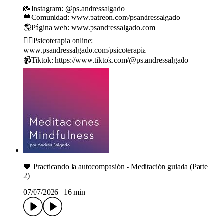
📸Instagram: ⁠⁠⁠⁠⁠⁠⁠⁠⁠⁠⁠⁠⁠⁠⁠⁠⁠⁠⁠⁠⁠⁠⁠⁠⁠⁠⁠⁠⁠⁠⁠⁠⁠⁠⁠⁠⁠⁠⁠⁠⁠⁠⁠⁠⁠⁠⁠⁠⁠⁠⁠⁠⁠⁠⁠⁠⁠⁠@ps.andressalgado⁠⁠⁠⁠⁠⁠⁠⁠⁠⁠⁠⁠⁠⁠⁠⁠⁠⁠⁠⁠⁠⁠⁠⁠⁠⁠⁠⁠⁠⁠⁠⁠⁠⁠⁠⁠⁠⁠⁠⁠⁠⁠⁠⁠⁠⁠⁠⁠⁠⁠⁠⁠⁠⁠⁠⁠⁠⁠
🧡Comunidad: ⁠⁠⁠⁠⁠⁠⁠⁠⁠⁠⁠⁠⁠⁠⁠⁠⁠⁠⁠⁠⁠⁠⁠⁠⁠⁠⁠⁠⁠⁠⁠⁠www.patreon.com/psandressalgado⁠⁠⁠⁠⁠⁠⁠⁠⁠⁠⁠⁠⁠⁠⁠⁠⁠⁠⁠⁠⁠⁠⁠⁠⁠⁠⁠⁠⁠⁠⁠⁠
🌎Página web: ⁠⁠⁠⁠⁠⁠⁠⁠⁠⁠⁠⁠⁠⁠⁠⁠⁠⁠⁠⁠⁠⁠⁠⁠⁠⁠⁠⁠⁠⁠⁠⁠⁠⁠⁠⁠⁠⁠⁠⁠⁠⁠⁠⁠⁠⁠⁠⁠⁠⁠⁠⁠⁠⁠⁠⁠⁠⁠www.psandressalgado.com⁠⁠⁠⁠⁠⁠⁠⁠⁠⁠⁠⁠⁠⁠⁠⁠⁠⁠⁠⁠⁠⁠⁠⁠⁠⁠⁠⁠⁠⁠⁠⁠⁠⁠⁠⁠⁠⁠⁠⁠⁠⁠⁠⁠⁠⁠⁠⁠⁠⁠⁠⁠⁠⁠⁠⁠⁠⁠
🙋‍♂️Psicoterapia online:
⁠⁠⁠⁠⁠⁠⁠⁠⁠⁠⁠⁠⁠⁠⁠⁠⁠⁠⁠⁠⁠⁠⁠⁠⁠⁠⁠⁠⁠⁠⁠⁠⁠⁠⁠⁠⁠⁠⁠⁠⁠⁠⁠⁠⁠⁠⁠⁠⁠⁠⁠⁠⁠⁠⁠⁠⁠⁠www.psandressalgado.com/psicoterapia⁠⁠⁠⁠⁠⁠⁠⁠⁠⁠⁠⁠⁠⁠⁠⁠⁠⁠⁠⁠⁠⁠⁠⁠⁠⁠⁠⁠⁠⁠⁠⁠⁠⁠⁠⁠⁠⁠⁠⁠⁠⁠⁠⁠⁠⁠⁠⁠⁠⁠⁠⁠⁠⁠⁠⁠⁠⁠
📹Tiktok: ⁠⁠⁠⁠⁠⁠⁠⁠⁠⁠⁠⁠⁠⁠⁠⁠⁠⁠⁠⁠⁠⁠⁠⁠⁠⁠⁠⁠⁠⁠⁠⁠⁠⁠⁠⁠⁠⁠⁠⁠⁠⁠⁠⁠⁠⁠⁠⁠⁠⁠⁠⁠⁠⁠⁠⁠⁠⁠https://www.tiktok.com/@ps.andressalgado
🧡 Practicando la autocompasión - Meditación guiada (Parte
2)
07/07/2026
|
16 min