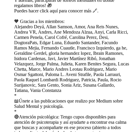
Y además, participarás de sorteos mensuales en donde
regalamos libros! 🎁
⁠⁠⁠⁠⁠⁠⁠⁠⁠⁠⁠⁠⁠⁠⁠⁠⁠⁠⁠⁠⁠⁠⁠⁠⁠⁠⁠⁠⁠⁠⁠⁠⁠⁠⁠⁠Puedes hacer click aquí para conocer más 🔗.⁠⁠⁠⁠⁠⁠⁠⁠⁠⁠⁠⁠⁠⁠⁠⁠⁠⁠⁠⁠⁠⁠⁠⁠⁠⁠⁠⁠⁠⁠⁠
🧡 Gracias a los miembros:
Alejandro Deyá, Allan Samson, Amor, Ana Reis Nunes,
Andrea VR, Andres, Ane Mendoza Alzua, Anyi, Carla Ricci,
Carmen Penela, Carol Cofré, Carolina Perez, Desi,
DogtoraPats, Edgar Luna, Eduardo Santander, Facundo
Ramos Mejia, Fernando Cuautle, Francisco Izquierdo, ga he,
Geraldine Gerdel, gloria hernandez lopez, Ibrain Ramones,
Isidora Cardenas, Javi, Javier Martínez Ribó, Jonathan
Velazquez, Jorge Palma, Julieta, Karen Benites Segura, Lucas
Chetta, Marce, Mario Andres Leotau Rodriguez, Mario
Osmar Sgattoni, Paloma L. Aveni Strafile, Paola Larrauri,
Paola Raquel Lombardi Rodriguez, Patricia, Paula, Rocio
Surijanovic, Sara Gento, Sonia Ariz, Susana Gallardo,
Tatiana, Vania Constanza
*
📖Únete a las publicaciones que ⁠⁠⁠⁠⁠⁠⁠⁠⁠⁠⁠⁠⁠⁠⁠⁠⁠⁠⁠⁠⁠⁠⁠⁠⁠⁠⁠⁠⁠⁠⁠⁠⁠⁠⁠⁠⁠⁠⁠⁠⁠⁠⁠⁠⁠⁠⁠⁠⁠⁠⁠⁠⁠⁠⁠⁠⁠⁠⁠realizo por Medium sobre
Salud Mental y psicología⁠⁠⁠⁠⁠⁠⁠⁠⁠⁠⁠⁠⁠⁠⁠⁠⁠⁠⁠⁠⁠⁠⁠⁠⁠⁠⁠⁠⁠⁠⁠⁠⁠⁠⁠⁠⁠⁠⁠⁠⁠⁠⁠⁠⁠⁠⁠⁠⁠⁠⁠⁠⁠⁠⁠⁠⁠⁠⁠.
*
🔴Atención psicológica: Tengo cupos disponibles para
atención de psicoterapia y así ayudarte a encontrar esa calma
que buscas y acompañarte en ese proceso (abierto a todos