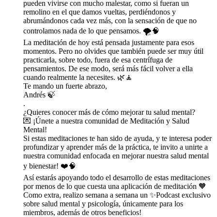
pueden vivirse con mucho malestar, como si fueran un
remolino en el que damos vueltas, perdiéndonos y
abrumándonos cada vez más, con la sensación de que no
controlamos nada de lo que pensamos. 🌪️🧠
La meditación de hoy está pensada justamente para esos
momentos. Pero no olvides que también puede ser muy útil
practicarla, sobre todo, fuera de esa centrífuga de
pensamientos. De ese modo, será más fácil volver a ella
cuando realmente la necesites. 🌿🧘
Te mando un fuerte abrazo,
Andrés 🍃
.
¿Quieres conocer más de cómo mejorar tu salud mental?
💌 ⁠⁠⁠⁠⁠⁠⁠⁠⁠⁠⁠⁠⁠⁠⁠⁠⁠⁠⁠⁠⁠⁠⁠⁠⁠⁠⁠⁠⁠⁠⁠⁠⁠⁠⁠⁠⁠⁠⁠⁠⁠⁠⁠⁠⁠⁠⁠⁠⁠⁠⁠⁠⁠⁠⁠⁠⁠⁠⁠⁠⁠¡Únete a nuestra comunidad de Meditación y Salud
Mental!⁠⁠⁠⁠⁠⁠⁠⁠⁠⁠⁠⁠⁠⁠⁠⁠⁠⁠⁠⁠⁠⁠⁠⁠⁠⁠⁠⁠⁠⁠⁠⁠⁠⁠⁠⁠⁠⁠⁠⁠⁠⁠⁠⁠⁠⁠⁠⁠⁠⁠⁠⁠⁠⁠⁠⁠⁠⁠⁠⁠⁠
Si estas meditaciones te han sido de ayuda, y te interesa poder
profundizar y aprender más de la práctica, te invito a unirte a
nuestra comunidad enfocada en mejorar nuestra salud mental
y bienestar! ❤️🧠
Así estarás apoyando todo el desarrollo de estas meditaciones
por menos de lo que cuesta una aplicación de meditación 🧡
Como extra, realizo semana a semana un ✨Podcast exclusivo
sobre salud mental y psicología, únicamente para los
miembros, además de otros beneficios!