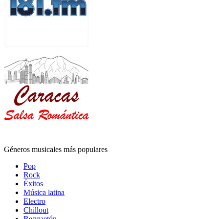
Géneros musicales más populares
Pop
Rock
Éxitos
Música latina
Electro
Chillout
Reggaetón