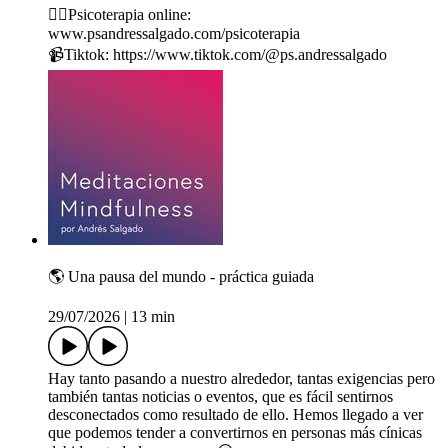
🙋‍♂️Psicoterapia online:
⁠⁠⁠⁠⁠⁠⁠⁠⁠⁠⁠⁠⁠⁠⁠⁠⁠⁠⁠⁠⁠⁠⁠⁠⁠⁠⁠⁠⁠⁠⁠⁠⁠⁠⁠⁠⁠⁠⁠⁠⁠⁠⁠⁠⁠⁠⁠⁠⁠⁠⁠⁠⁠⁠⁠⁠⁠⁠⁠⁠www.psandressalgado.com/psicoterapia⁠⁠⁠⁠⁠⁠⁠⁠⁠⁠⁠⁠⁠⁠⁠⁠⁠⁠⁠⁠⁠⁠⁠⁠⁠⁠⁠⁠⁠⁠⁠⁠⁠⁠⁠⁠⁠⁠⁠⁠⁠⁠⁠⁠⁠⁠⁠⁠⁠⁠⁠⁠⁠⁠⁠⁠⁠⁠⁠⁠
📹Tiktok: ⁠⁠⁠⁠⁠⁠⁠⁠⁠⁠⁠⁠⁠⁠⁠⁠⁠⁠⁠⁠⁠⁠⁠⁠⁠⁠⁠⁠⁠⁠⁠⁠⁠⁠⁠⁠⁠⁠⁠⁠⁠⁠⁠⁠⁠⁠⁠⁠⁠⁠⁠⁠⁠⁠⁠⁠⁠⁠⁠⁠https://www.tiktok.com/@ps.andressalgado
🌎 Una pausa del mundo - práctica guiada
29/07/2026
|
13 min
Hay tanto pasando a nuestro alrededor, tantas exigencias pero
también tantas noticias o eventos, que es fácil sentirnos
desconectados como resultado de ello. Hemos llegado a ver
que podemos tender a convertirnos en personas más cínicas