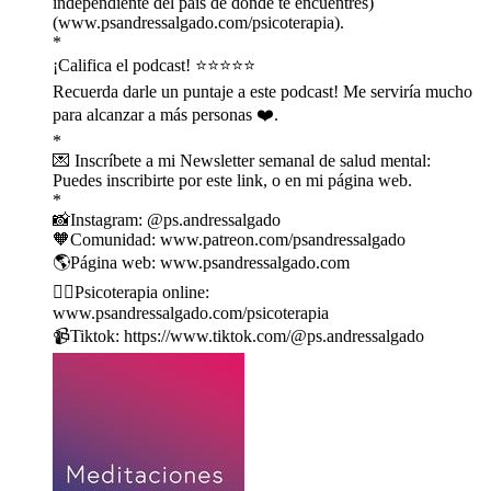
independiente del país de donde te encuentres)
(⁠⁠⁠⁠⁠⁠⁠⁠⁠⁠⁠⁠⁠⁠⁠⁠⁠⁠⁠⁠⁠⁠⁠⁠⁠⁠⁠⁠⁠⁠⁠⁠⁠⁠⁠⁠⁠⁠⁠⁠⁠⁠⁠⁠⁠⁠⁠⁠www.psandressalgado.com/psicoterapia⁠⁠⁠⁠⁠⁠⁠⁠⁠⁠⁠⁠⁠⁠⁠⁠⁠⁠⁠⁠⁠⁠⁠⁠⁠⁠⁠⁠⁠⁠⁠⁠⁠⁠⁠⁠⁠⁠⁠⁠⁠⁠⁠⁠⁠⁠⁠⁠).
*
¡Califica el podcast! ⭐️⭐️⭐️⭐️⭐️
Recuerda darle un puntaje a este podcast! Me serviría mucho
para alcanzar a más personas ❤️.
*
💌 Inscríbete a mi Newsletter semanal de salud mental:
⁠⁠⁠⁠⁠⁠⁠⁠⁠⁠⁠⁠⁠⁠⁠⁠⁠⁠⁠⁠⁠⁠⁠⁠⁠⁠⁠⁠⁠⁠⁠⁠⁠⁠⁠⁠⁠⁠⁠⁠⁠⁠⁠⁠⁠⁠⁠⁠⁠⁠⁠⁠⁠⁠⁠⁠⁠⁠⁠Puedes inscribirte por este link⁠⁠⁠⁠⁠⁠⁠⁠⁠⁠⁠⁠⁠⁠⁠⁠⁠⁠⁠⁠⁠⁠⁠⁠⁠⁠⁠⁠⁠⁠⁠⁠⁠⁠⁠⁠⁠⁠⁠⁠⁠⁠⁠⁠⁠⁠⁠⁠⁠⁠⁠⁠⁠⁠⁠⁠⁠⁠⁠, o en mi página web.
*
📸Instagram: ⁠⁠⁠⁠⁠⁠⁠⁠⁠⁠⁠⁠⁠⁠⁠⁠⁠⁠⁠⁠⁠⁠⁠⁠⁠⁠⁠⁠⁠⁠⁠⁠⁠⁠⁠⁠⁠⁠⁠⁠⁠⁠⁠⁠⁠⁠⁠⁠⁠⁠⁠⁠⁠⁠⁠⁠⁠⁠⁠@ps.andressalgado⁠⁠⁠⁠⁠⁠⁠⁠⁠⁠⁠⁠⁠⁠⁠⁠⁠⁠⁠⁠⁠⁠⁠⁠⁠⁠⁠⁠⁠⁠⁠⁠⁠⁠⁠⁠⁠⁠⁠⁠⁠⁠⁠⁠⁠⁠⁠⁠⁠⁠⁠⁠⁠⁠⁠⁠⁠⁠⁠
🧡Comunidad: ⁠⁠⁠⁠⁠⁠⁠⁠⁠⁠⁠⁠⁠⁠⁠⁠⁠⁠⁠⁠⁠⁠⁠⁠⁠⁠⁠⁠⁠⁠⁠⁠⁠www.patreon.com/psandressalgado⁠⁠⁠⁠⁠⁠⁠⁠⁠⁠⁠⁠⁠⁠⁠⁠⁠⁠⁠⁠⁠⁠⁠⁠⁠⁠⁠⁠⁠⁠⁠⁠⁠
🌎Página web: ⁠⁠⁠⁠⁠⁠⁠⁠⁠⁠⁠⁠⁠⁠⁠⁠⁠⁠⁠⁠⁠⁠⁠⁠⁠⁠⁠⁠⁠⁠⁠⁠⁠⁠⁠⁠⁠⁠⁠⁠⁠⁠⁠⁠⁠⁠⁠⁠⁠⁠⁠⁠⁠⁠⁠⁠⁠⁠⁠www.psandressalgado.com⁠⁠⁠⁠⁠⁠⁠⁠⁠⁠⁠⁠⁠⁠⁠⁠⁠⁠⁠⁠⁠⁠⁠⁠⁠⁠⁠⁠⁠⁠⁠⁠⁠⁠⁠⁠⁠⁠⁠⁠⁠⁠⁠⁠⁠⁠⁠⁠⁠⁠⁠⁠⁠⁠⁠⁠⁠⁠⁠
🙋‍♂️Psicoterapia online:
⁠⁠⁠⁠⁠⁠⁠⁠⁠⁠⁠⁠⁠⁠⁠⁠⁠⁠⁠⁠⁠⁠⁠⁠⁠⁠⁠⁠⁠⁠⁠⁠⁠⁠⁠⁠⁠⁠⁠⁠⁠⁠⁠⁠⁠⁠⁠⁠⁠⁠⁠⁠⁠⁠⁠⁠⁠⁠⁠www.psandressalgado.com/psicoterapia⁠⁠⁠⁠⁠⁠⁠⁠⁠⁠⁠⁠⁠⁠⁠⁠⁠⁠⁠⁠⁠⁠⁠⁠⁠⁠⁠⁠⁠⁠⁠⁠⁠⁠⁠⁠⁠⁠⁠⁠⁠⁠⁠⁠⁠⁠⁠⁠⁠⁠⁠⁠⁠⁠⁠⁠⁠⁠⁠
📹Tiktok: ⁠⁠⁠⁠⁠⁠⁠⁠⁠⁠⁠⁠⁠⁠⁠⁠⁠⁠⁠⁠⁠⁠⁠⁠⁠⁠⁠⁠⁠⁠⁠⁠⁠⁠⁠⁠⁠⁠⁠⁠⁠⁠⁠⁠⁠⁠⁠⁠⁠⁠⁠⁠⁠⁠⁠⁠⁠⁠⁠https://www.tiktok.com/@ps.andressalgado