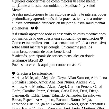
¿Quieres conocer más de cómo mejorar tu salud mental?
💌 ⁠⁠⁠⁠⁠⁠⁠⁠⁠⁠⁠⁠⁠⁠⁠⁠⁠⁠⁠⁠⁠⁠⁠⁠⁠⁠⁠⁠⁠⁠⁠⁠⁠⁠⁠⁠⁠⁠⁠⁠⁠⁠⁠⁠⁠⁠⁠⁠⁠⁠⁠⁠⁠⁠⁠⁠⁠⁠¡Únete a nuestra comunidad de Meditación y Salud
Mental!⁠⁠⁠⁠⁠⁠⁠⁠⁠⁠⁠⁠⁠⁠⁠⁠⁠⁠⁠⁠⁠⁠⁠⁠⁠⁠⁠⁠⁠⁠⁠⁠⁠⁠⁠⁠⁠⁠⁠⁠⁠⁠⁠⁠⁠⁠⁠⁠⁠⁠⁠⁠⁠⁠⁠⁠⁠⁠
Si estas meditaciones te han sido de ayuda, y te interesa poder
profundizar y aprender más de la práctica, te invito a unirte a
nuestra comunidad enfocada en mejorar nuestra salud mental
y bienestar! ❤️🧠
Así estarás apoyando todo el desarrollo de estas meditaciones
por menos de lo que cuesta una aplicación de meditación 🧡
Como extra, realizo semana a semana un ✨Podcast exclusivo
sobre salud mental y psicología, únicamente para los
miembros, además de otros beneficios!
Y además, participarás de sorteos mensuales en donde
regalamos libros! 🎁
⁠⁠⁠⁠⁠⁠⁠⁠⁠⁠⁠⁠⁠⁠⁠⁠⁠⁠⁠⁠⁠⁠⁠⁠⁠⁠⁠⁠⁠⁠⁠⁠⁠⁠⁠Puedes hacer click aquí para conocer más 🔗.⁠⁠⁠⁠⁠⁠⁠⁠⁠⁠⁠⁠⁠⁠⁠⁠⁠⁠⁠⁠⁠⁠⁠⁠⁠⁠⁠⁠⁠⁠
🧡 Gracias a los miembros:
Adriana Melo, ale, Alejandro Deyá, Allan Samson, Almudena
González Rubio, Amor, Ana Reis Nunes, Andrea VR,
Andres, Ane Mendoza Alzua, Anyi, Carmen Penela, Carol
Cofré, Carolina Perez, Cristian, Carla Ricci, Desi, Diego
Carnemolla, Edgar Luna, Eduardo Santander, Eisenhower
Bravo, Esperanza Ampuero, Facundo Ramos Mejia,
Fernando Cuautle, ga he, Geraldine Gerdel, gloria hernandez
lopez, Heine V., Ibrain Ramones, Javi, Javier Martínez Ribó,