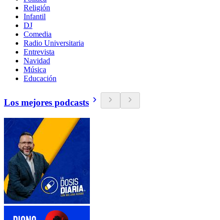
Religión
Infantil
DJ
Comedia
Radio Universitaria
Entrevista
Navidad
Música
Educación
Los mejores podcasts