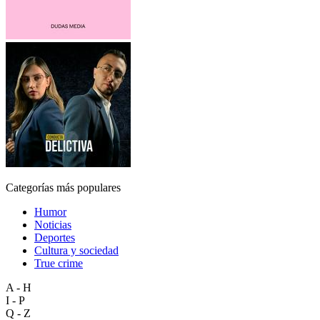
Categorías más populares
Humor
Noticias
Deportes
Cultura y sociedad
True crime
A - H
I - P
Q - Z