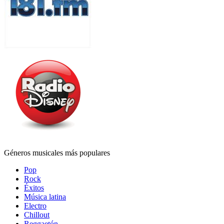
Géneros musicales más populares
Pop
Rock
Éxitos
Música latina
Electro
Chillout
Reggaetón