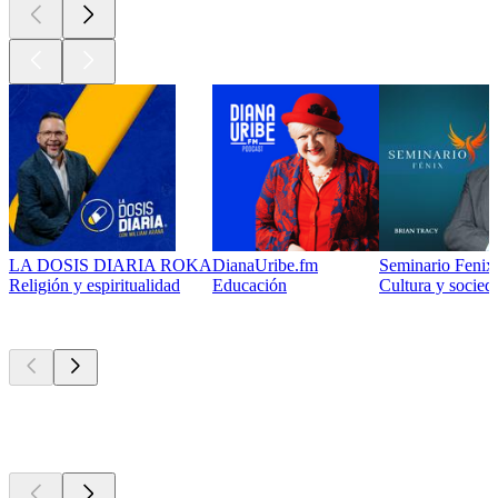
LA DOSIS DIARIA ROKA
DianaUribe.fm
Seminario Fenix 
Religión y espiritualidad
Educación
Cultura y socied
Actualmente
popular
Actualmente
popular
Actualmente
popular