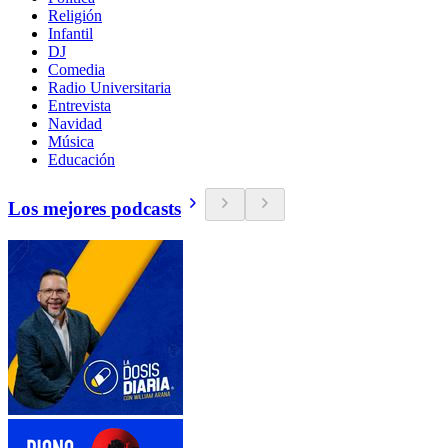
Religión
Infantil
DJ
Comedia
Radio Universitaria
Entrevista
Navidad
Música
Educación
Los mejores podcasts