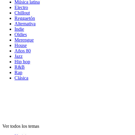
Música latina
Electro
Chillout
Reggaetón
Alternativa
Indie
Oldies
Merengue
House
Años 80
Jazz
Hip hop
R&B
Rap
Clásica
Temas de
emisoras
Temas de
emisoras
Temas de
emisoras
Ver todos los temas