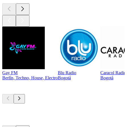
Gay FM
Blu Radio
Caracol Radio
Berlín, Techno, House, Electro
Bogotá
Bogotá
Los mejores
podcasts
Los mejores
podcasts
Los mejores
podcasts