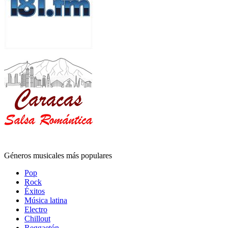
Géneros musicales más populares
Pop
Rock
Éxitos
Música latina
Electro
Chillout
Reggaetón