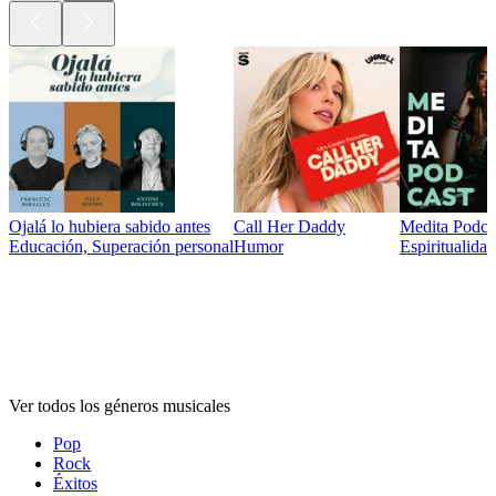
Ojalá lo hubiera sabido antes
Call Her Daddy
Medita Podca
Educación, Superación personal
Humor
Espiritualidad
Géneros
musicales
Géneros
musicales
Géneros
musicales
Ver todos los géneros musicales
Pop
Rock
Éxitos