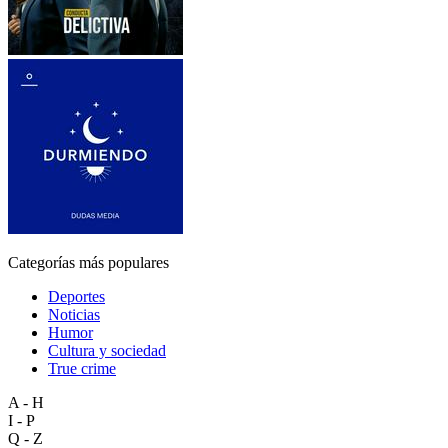
Categorías más populares
Deportes
Noticias
Humor
Cultura y sociedad
True crime
A - H
I - P
Q - Z