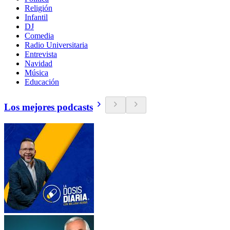
Religión
Infantil
DJ
Comedia
Radio Universitaria
Entrevista
Navidad
Música
Educación
Los mejores podcasts