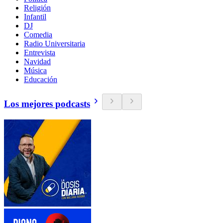
Religión
Infantil
DJ
Comedia
Radio Universitaria
Entrevista
Navidad
Música
Educación
Los mejores podcasts