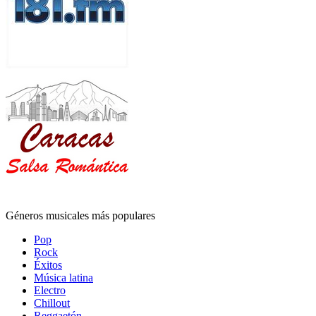
Géneros musicales más populares
Pop
Rock
Éxitos
Música latina
Electro
Chillout
Reggaetón