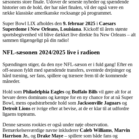
sæsonens store finale. Udover de seneste nyheder og spændende
historier om de hold, der har nået finalen, vil der også være en
række klassiske amerikanske rocksange på programmet.
Super Bowl LIX afholdes den
9. februar 2025
i
Caesars
Superdome i New Orleans, Louisiana
. Kickoff til årets største
sportsbegivenhed vil blive dækket live direkte fra New Orleans – alt
sammen tilgængeligt på din radio!
NFL-sæsonen 2024/2025 live i radioen
Spændingen stiger, da den nye NFL-sæson er i fuld gang! Efter en
off-season fyldt med spændende transfers, uventede drejninger og
hård træning, ser fans, spillere og trænere frem til de kommende
måneder.
Hold som
Philadelphia Eagles
og
Buffalo Bills
vil gøre alt for at
bevare deres dominans og kæmpe for en ny chance for at nå Super
Bowl, mens opadstræbende hold som
Jacksonville Jaguars
og
Detroit Lions
er ivrige efter at bevise, at de er klar til at udfordre
ligaens topteams.
Denne sæsons rookies er også under nøje observation.
Bemærkelsesværdige navne inkluderer
Caleb Williams
,
Marvin
Harrison Jr.
, og
Drake Maye
– spillere som både fans og