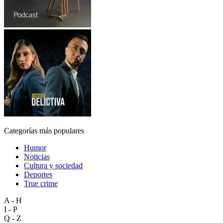
Categorías más populares
Humor
Noticias
Cultura y sociedad
Deportes
True crime
A - H
I - P
Q - Z