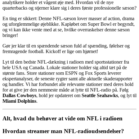
analytikere holder et vågent øje med. Hvordan vil de nye
quarterbacks og stjerner klare sig i deres første professionelle sæson?
En ting er sikkert: Denne NFL-sæson lover masser af action, drama
og uforglemmelige øjeblikke. Kapløbet om Super Bowl er begyndt,
og vi kan ikke vente med at se, hvilke overraskelser denne sæson
bringer!
Gør jer klar til en spændende sæson fuld af spænding, følelser og
fremragende football. Kickoff er lige om hjørnet!
Lyt til den bedste NFL-dækning i radioen med sportsstationer fra
hele USA og Canada. Lokale stationer holder sig altid tæt på de
største fans. Store stationer som ESPN og Fox Sports leverer
ekspertanalyser, de seneste rygter samt alle aktuelle skaderapporter
og handler. Vi har forbundet alle relevante stationer med deres hold
for at give jer den nemmeste måde at lytte til NFL-radio på. Følg
Dallas Cowboys
, hold jer opdateret om
Seattle Seahawks
, og lyt til
Miami Dolphins
.
Alt, hvad du behøver at vide om NFL i radioen
Hvordan streamer man NFL-radioudsendelser?