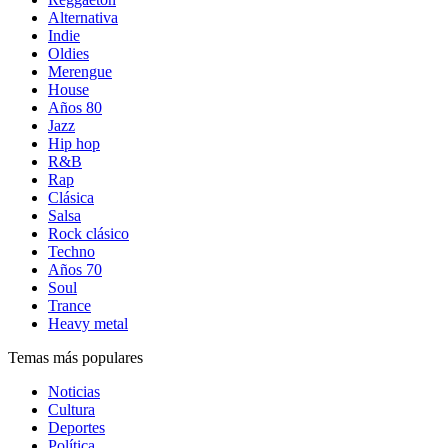
Alternativa
Indie
Oldies
Merengue
House
Años 80
Jazz
Hip hop
R&B
Rap
Clásica
Salsa
Rock clásico
Techno
Años 70
Soul
Trance
Heavy metal
Temas más populares
Noticias
Cultura
Deportes
Política