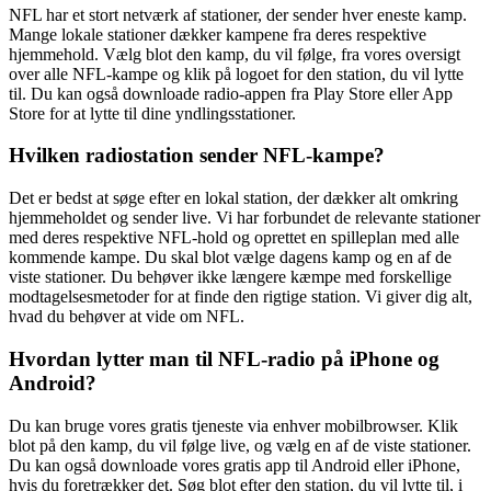
NFL har et stort netværk af stationer, der sender hver eneste kamp.
Mange lokale stationer dækker kampene fra deres respektive
hjemmehold. Vælg blot den kamp, du vil følge, fra vores oversigt
over alle NFL-kampe og klik på logoet for den station, du vil lytte
til. Du kan også downloade radio-appen fra Play Store eller App
Store for at lytte til dine yndlingsstationer.
Hvilken radiostation sender NFL-kampe?
Det er bedst at søge efter en lokal station, der dækker alt omkring
hjemmeholdet og sender live. Vi har forbundet de relevante stationer
med deres respektive NFL-hold og oprettet en spilleplan med alle
kommende kampe. Du skal blot vælge dagens kamp og en af de
viste stationer. Du behøver ikke længere kæmpe med forskellige
modtagelsesmetoder for at finde den rigtige station. Vi giver dig alt,
hvad du behøver at vide om NFL.
Hvordan lytter man til NFL-radio på iPhone og
Android?
Du kan bruge vores gratis tjeneste via enhver mobilbrowser. Klik
blot på den kamp, du vil følge live, og vælg en af de viste stationer.
Du kan også downloade vores gratis app til Android eller iPhone,
hvis du foretrækker det. Søg blot efter den station, du vil lytte til, i