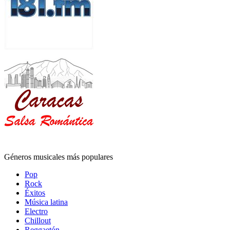
Géneros musicales más populares
Pop
Rock
Éxitos
Música latina
Electro
Chillout
Reggaetón