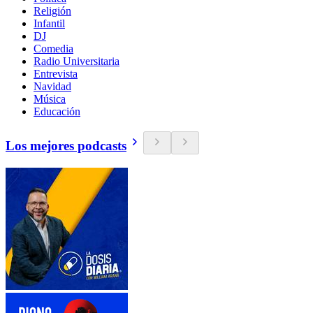
Religión
Infantil
DJ
Comedia
Radio Universitaria
Entrevista
Navidad
Música
Educación
Los mejores podcasts