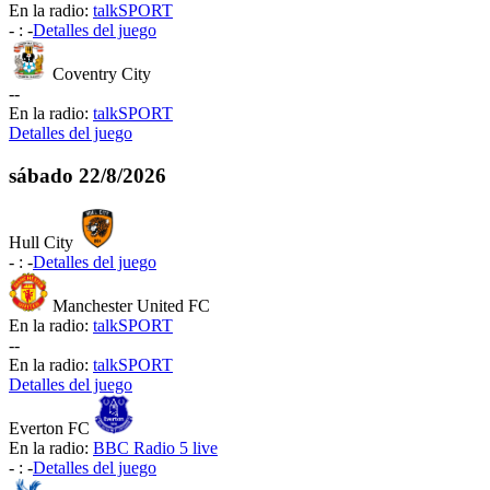
En la radio:
talkSPORT
-
:
-
Detalles del juego
Coventry City
-
-
En la radio:
talkSPORT
Detalles del juego
sábado
22/8/2026
Hull City
-
:
-
Detalles del juego
Manchester United FC
En la radio:
talkSPORT
-
-
En la radio:
talkSPORT
Detalles del juego
Everton FC
En la radio:
BBC Radio 5 live
-
:
-
Detalles del juego