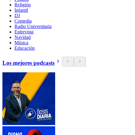
Religión
Infantil
DJ
Comedia
Radio Universitaria
Entrevista
Navidad
Música
Educación
Los mejores podcasts