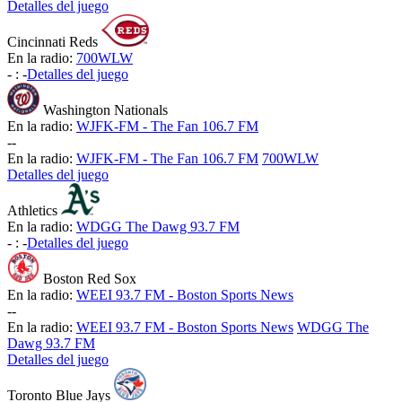
Detalles del juego
Cincinnati Reds
En la radio:
700WLW
-
:
-
Detalles del juego
Washington Nationals
En la radio:
WJFK-FM - The Fan 106.7 FM
-
-
En la radio:
WJFK-FM - The Fan 106.7 FM
700WLW
Detalles del juego
Athletics
En la radio:
WDGG The Dawg 93.7 FM
-
:
-
Detalles del juego
Boston Red Sox
En la radio:
WEEI 93.7 FM - Boston Sports News
-
-
En la radio:
WEEI 93.7 FM - Boston Sports News
WDGG The
Dawg 93.7 FM
Detalles del juego
Toronto Blue Jays