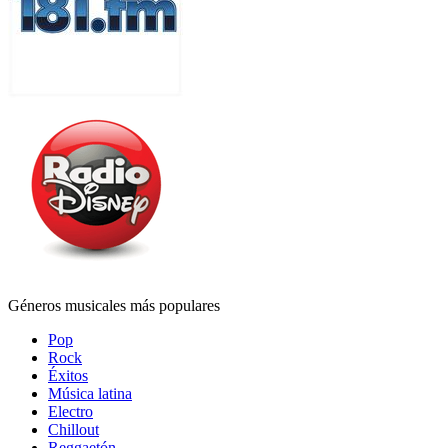
Géneros musicales más populares
Pop
Rock
Éxitos
Música latina
Electro
Chillout
Reggaetón