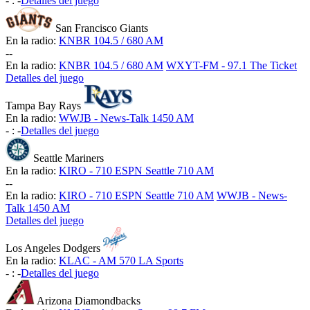
-
:
-
Detalles del juego
San Francisco Giants
En la radio:
KNBR 104.5 / 680 AM
-
-
En la radio:
KNBR 104.5 / 680 AM
WXYT-FM - 97.1 The Ticket
Detalles del juego
Tampa Bay Rays
En la radio:
WWJB - News-Talk 1450 AM
-
:
-
Detalles del juego
Seattle Mariners
En la radio:
KIRO - 710 ESPN Seattle 710 AM
-
-
En la radio:
KIRO - 710 ESPN Seattle 710 AM
WWJB - News-
Talk 1450 AM
Detalles del juego
Los Angeles Dodgers
En la radio:
KLAC - AM 570 LA Sports
-
:
-
Detalles del juego
Arizona Diamondbacks