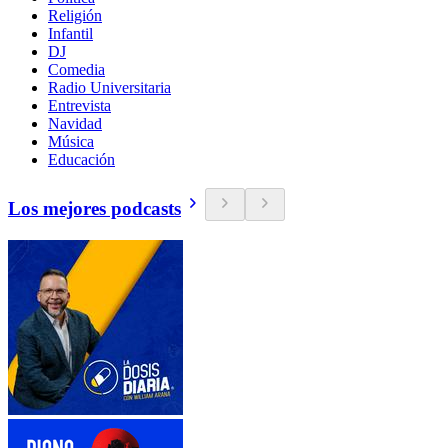
Religión
Infantil
DJ
Comedia
Radio Universitaria
Entrevista
Navidad
Música
Educación
Los mejores podcasts