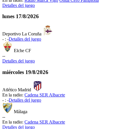
En la radio:
Radio Marca Vigo
Onda Cero Pamplona
Detalles del juego
lunes
17/8/2026
Deportivo La Coruña
-
:
-
Detalles del juego
Elche CF
-
-
Detalles del juego
miércoles
19/8/2026
Atlético Madrid
En la radio:
Cadena SER Albacete
-
:
-
Detalles del juego
Málaga
-
-
En la radio:
Cadena SER Albacete
Detalles del juego