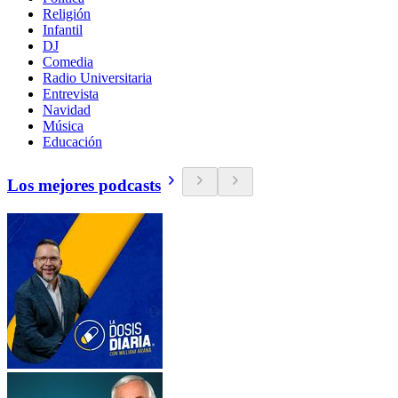
Religión
Infantil
DJ
Comedia
Radio Universitaria
Entrevista
Navidad
Música
Educación
Los mejores podcasts