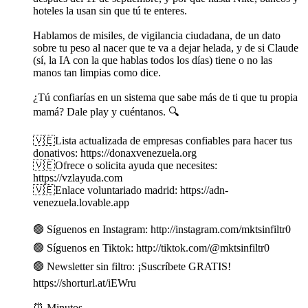
hoteles la usan sin que tú te enteres.
Hablamos de misiles, de vigilancia ciudadana, de un dato
sobre tu peso al nacer que te va a dejar helada, y de si Claude
(sí, la IA con la que hablas todos los días) tiene o no las
manos tan limpias como dice.
¿Tú confiarías en un sistema que sabe más de ti que tu propia
mamá? Dale play y cuéntanos. 🔍
🇻🇪Lista actualizada de empresas confiables para hacer tus
donativos: https://donaxvenezuela.org
🇻🇪Ofrece o solicita ayuda que necesites:
https://vzlayuda.com
🇻🇪Enlace voluntariado madrid: https://adn-
venezuela.lovable.app
🟢 Síguenos en Instagram: http://instagram.com/mktsinfiltr0
🟢 Síguenos en Tiktok: http://tiktok.com/@mktsinfiltr0
🟢 Newsletter sin filtro: ¡Suscríbete GRATIS!
https://shorturl.at/iEWru
⏰ Minutos