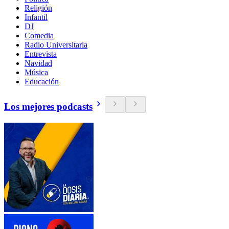
Religión
Infantil
DJ
Comedia
Radio Universitaria
Entrevista
Navidad
Música
Educación
Los mejores podcasts