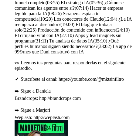
funnel completo(03:55) El estratega IA(05:36) ¿Cómo se
comunican los agentes entre sí?(07:14) Hacer tu empresa
legible para la IA(08:26) Scrapers: espía a tu
competencia(10:20) Los conectores de Claude(12:04) ¿La IA
reemplaza al diseñador?(19:00) El blog que trabaja
solo(22:25) Producción de contenido con influencers(24:10)
El cirujano viral con IA(27:10) Apps y lead magnets sin
programar(31:11) Tu analista de datos IA(35:10) ¿Qué
perfiles humanos siguen siendo necesarios?(38:02) La app de
99€/mes que Dani construyó con IA
👀 Leemos tus preguntas para responderlas en el siguiente
episodio.
🔗 Suscríbete al canal: https://youtube.com/@mktsinfiltro
➡️ Sigue a Daniela
Brandcrops: http://brandcrops.com
➡️ Sigue a Marjori
Weplash: http://weplash.com