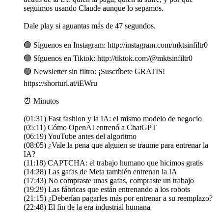
seguimos usando Claude aunque lo sepamos.
Dale play si aguantas más de 47 segundos.
🟢 Síguenos en Instagram: http://instagram.com/mktsinfiltr0
🟢 Síguenos en Tiktok: http://tiktok.com/@mktsinfiltr0
🟢 Newsletter sin filtro: ¡Suscríbete GRATIS!
https://shorturl.at/iEWru
⏰ Minutos
(01:31) Fast fashion y la IA: el mismo modelo de negocio
(05:11) Cómo OpenAI entrenó a ChatGPT
(06:19) YouTube antes del algoritmo
(08:05) ¿Vale la pena que alguien se traume para entrenar la
IA?
(11:18) CAPTCHA: el trabajo humano que hicimos gratis
(14:28) Las gafas de Meta también entrenan la IA
(17:43) No compraste unas gafas, compraste un trabajo
(19:29) Las fábricas que están entrenando a los robots
(21:15) ¿Deberían pagarles más por entrenar a su reemplazo?
(22:48) El fin de la era industrial humana