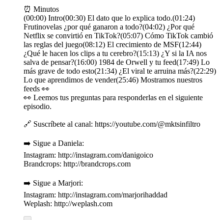
⏰ Minutos
(00:00) Intro(00:30) El dato que lo explica todo.(01:24)
Frutinovelas ¿por qué ganaron a todo?(04:02) ¿Por qué
Netflix se convirtió en TikTok?(05:07) Cómo TikTok cambió
las reglas del juego(08:12) El crecimiento de MSF(12:44)
¿Qué le hacen los clips a tu cerebro?(15:13) ¿Y si la IA nos
salva de pensar?(16:00) 1984 de Orwell y tu feed(17:49) Lo
más grave de todo esto(21:34) ¿El viral te arruina más?(22:29)
Lo que aprendimos de vender(25:46) Mostramos nuestros
feeds 👀
👀 Leemos tus preguntas para responderlas en el siguiente
episodio.
🔗 Suscríbete al canal: https://youtube.com/@mktsinfiltro
➡️ Sigue a Daniela:
Instagram: http://instagram.com/danigoico
Brandcrops: http://brandcrops.com
➡️ Sigue a Marjori:
Instagram: http://instagram.com/marjorihaddad
Weplash: http://weplash.com