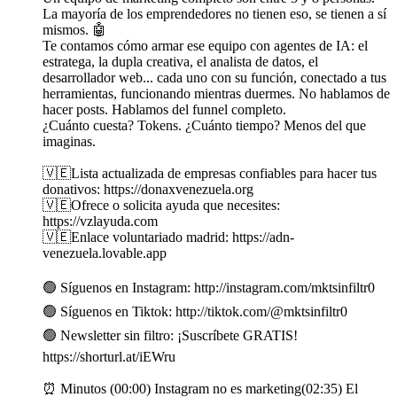
La mayoría de los emprendedores no tienen eso, se tienen a sí
mismos. 🤖
Te contamos cómo armar ese equipo con agentes de IA: el
estratega, la dupla creativa, el analista de datos, el
desarrollador web... cada uno con su función, conectado a tus
herramientas, funcionando mientras duermes. No hablamos de
hacer posts. Hablamos del funnel completo.
¿Cuánto cuesta? Tokens. ¿Cuánto tiempo? Menos del que
imaginas.
🇻🇪Lista actualizada de empresas confiables para hacer tus
donativos: https://donaxvenezuela.org
🇻🇪Ofrece o solicita ayuda que necesites:
https://vzlayuda.com
🇻🇪Enlace voluntariado madrid: https://adn-
venezuela.lovable.app
🟢 Síguenos en Instagram: http://instagram.com/mktsinfiltr0
🟢 Síguenos en Tiktok: http://tiktok.com/@mktsinfiltr0
🟢 Newsletter sin filtro: ¡Suscríbete GRATIS!
https://shorturl.at/iEWru
⏰ Minutos (00:00) Instagram no es marketing(02:35) El