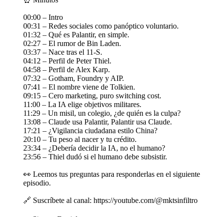
00:00 – Intro
00:31 – Redes sociales como panóptico voluntario.
01:32 – Qué es Palantir, en simple.
02:27 – El rumor de Bin Laden.
03:37 – Nace tras el 11-S.
04:12 – Perfil de Peter Thiel.
04:58 – Perfil de Alex Karp.
07:32 – Gotham, Foundry y AIP.
07:41 – El nombre viene de Tolkien.
09:15 – Cero marketing, puro switching cost.
11:00 – La IA elige objetivos militares.
11:29 – Un misil, un colegio, ¿de quién es la culpa?
13:08 – Claude usa Palantir, Palantir usa Claude.
17:21 – ¿Vigilancia ciudadana estilo China?
20:10 – Tu peso al nacer y tu crédito.
23:34 – ¿Debería decidir la IA, no el humano?
23:56 – Thiel dudó si el humano debe subsistir.
👀 Leemos tus preguntas para responderlas en el siguiente
episodio.
🔗 Suscríbete al canal: https://youtube.com/@mktsinfiltro