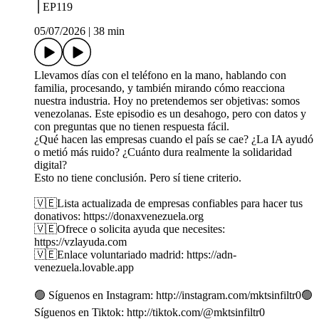
⎪EP119
05/07/2026
|
38 min
Llevamos días con el teléfono en la mano, hablando con
familia, procesando, y también mirando cómo reacciona
nuestra industria. Hoy no pretendemos ser objetivas: somos
venezolanas. Este episodio es un desahogo, pero con datos y
con preguntas que no tienen respuesta fácil.
¿Qué hacen las empresas cuando el país se cae? ¿La IA ayudó
o metió más ruido? ¿Cuánto dura realmente la solidaridad
digital?
Esto no tiene conclusión. Pero sí tiene criterio.
🇻🇪Lista actualizada de empresas confiables para hacer tus
donativos: https://donaxvenezuela.org
🇻🇪Ofrece o solicita ayuda que necesites:
https://vzlayuda.com
🇻🇪Enlace voluntariado madrid: https://adn-
venezuela.lovable.app
🟢 Síguenos en Instagram: http://instagram.com/mktsinfiltr0🟢
Síguenos en Tiktok: http://tiktok.com/@mktsinfiltr0