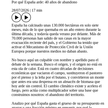
Por qué España arde: 40 años de abandono
28/07/2026
|
17 min
España ha calcinado unas 130.000 hectáreas en solo siete
meses, más de lo que quemaba en un año entero durante la
última década, y todavía queda verano por delante. Más de
70.000 personas han salido de sus casas en la mayor
evacuación reciente del país, y el Gobierno ha tenido que
activar el Mecanismo de Protección Civil de la Unión
Europea porque nuestros medios no daban abasto.
No busco aquí un culpable con nombre y apellido para el
debate de la semana. Busco el origen, y el origen no está en
esta ola de calor. Está en cuatro décadas de decisiones
económicas que vaciaron el campo, sustituyeron el pastoreo
por el pienso y la leña por el butano, y convirtieron un monte
que antes era una despensa en un almacén de biomasa que
hoy arde sin control. El cambio climático existe y acelera el
fuego, pero actúa como multiplicador sobre una base que
construimos nosotros: el abandono del territorio.
Analizo por qué España gasta el grueso de su presupuesto en
apagar y una fracción mínima en prevenir, por qué la