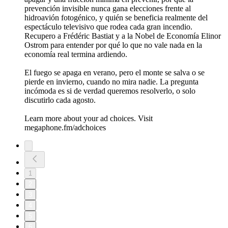
prevención invisible nunca gana elecciones frente al
hidroavión fotogénico, y quién se beneficia realmente del
espectáculo televisivo que rodea cada gran incendio.
Recupero a Frédéric Bastiat y a la Nobel de Economía Elinor
Ostrom para entender por qué lo que no vale nada en la
economía real termina ardiendo.
El fuego se apaga en verano, pero el monte se salva o se
pierde en invierno, cuando no mira nadie. La pregunta
incómoda es si de verdad queremos resolverlo, o solo
discutirlo cada agosto.
Learn more about your ad choices. Visit
megaphone.fm/adchoices
1
2
3
4
5
6