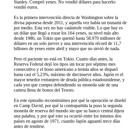
Stanley. Compró yenes. No vendió dólares para hacerlo:
vendió euros.
Es la primera intervención directa de Washington sobre la
divisa japonesa desde 2011, y aquella vez había un tsunami de
por medio. Esta vez no hay catástrofe visible. Lo que hay es
un dólar que llegó a rozar los 164 yenes, su nivel más alto
desde 1986, un Tokio que quemó hasta 58.970 millones de
dólares en un solo jueves y una intervención récord de 11,7
billones de yenes entre abril y mayo que no sirvió de nada.
Pero el paciente no está en Tokio. Cuatro días antes, la
Reserva Federal dejó los tipos sin tocar por séptimo mes
consecutivo y el bono americano a treinta años se disparó
hasta casi el 5,23%, máximo de diecinueve años. Japón es el
mayor tenedor extranjero de deuda pública estadounidense, y
cada yen que compra defendiendo su moneda sale de una
cartera llena de bonos del Tesoro.
En este episodio reconstruimos por qué la operación se diseñó
en Camp David, por qué la contrapartida la puso la segunda
moneda de reserva del mundo sin que su banco central dijera
una palabra, y por qué esto ya ocurrió entre los mismos dos
países en agosto de 1971, cuando Japón aguantó trece días
antes de rendirse.