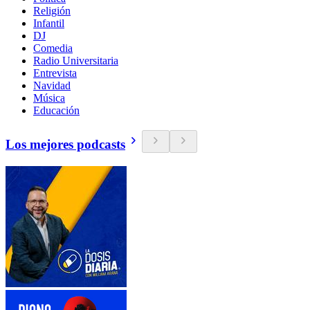
Religión
Infantil
DJ
Comedia
Radio Universitaria
Entrevista
Navidad
Música
Educación
Los mejores podcasts