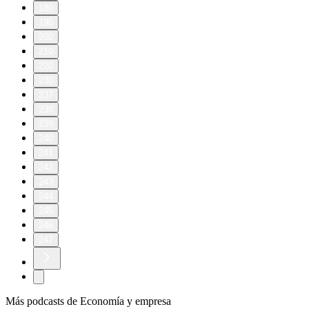
180
190
200
210
220
230
237
238
239
240
241
242
243
244
245
246
247
Más podcasts de Economía y empresa