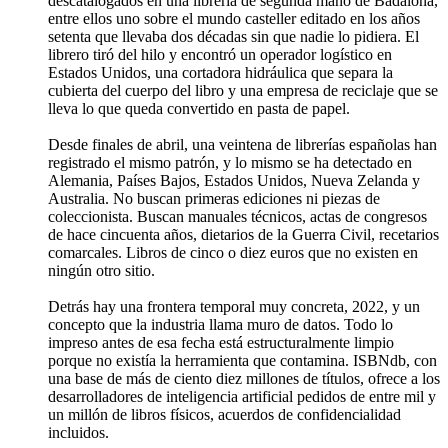
descatalogados en una librería de segunda mano de Badalona,
entre ellos uno sobre el mundo casteller editado en los años
setenta que llevaba dos décadas sin que nadie lo pidiera. El
librero tiró del hilo y encontró un operador logístico en
Estados Unidos, una cortadora hidráulica que separa la
cubierta del cuerpo del libro y una empresa de reciclaje que se
lleva lo que queda convertido en pasta de papel.
Desde finales de abril, una veintena de librerías españolas han
registrado el mismo patrón, y lo mismo se ha detectado en
Alemania, Países Bajos, Estados Unidos, Nueva Zelanda y
Australia. No buscan primeras ediciones ni piezas de
coleccionista. Buscan manuales técnicos, actas de congresos
de hace cincuenta años, dietarios de la Guerra Civil, recetarios
comarcales. Libros de cinco o diez euros que no existen en
ningún otro sitio.
Detrás hay una frontera temporal muy concreta, 2022, y un
concepto que la industria llama muro de datos. Todo lo
impreso antes de esa fecha está estructuralmente limpio
porque no existía la herramienta que contamina. ISBNdb, con
una base de más de ciento diez millones de títulos, ofrece a los
desarrolladores de inteligencia artificial pedidos de entre mil y
un millón de libros físicos, acuerdos de confidencialidad
incluidos.