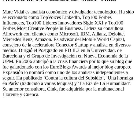
Marc Vidal es analista económico y divulgador tecnológico. Ha sido
seleccionado como TopVoices LinkedIn, Top100 Forbes
Influencers, Top100 Líderes Innovadores Siglo XXI y Top100
Forbes Most Creative People in Business. Lidera su consultora
Allrework con clientes como Microsoft, IBM, Allianz, Deloitte,
Mercedes Benz, Amazon. Es advisor del Mobile World Capital,
consejero de la aceleradora Conector Startup y analista en diversos
medios. Dirigió el Postgrado en ED IL3 en la Universidad. de
Barcelona y el Grupo de Investigación en Nueva Economía de la
UPM. En 2006 anticipó a la crisis financiera por lo que su blog que
fue galardonado con los EuroBlogs Awards al mejor blog europeo.
Expansión lo nombró como uno de los analistas independientes a
seguir. Ha publicado ‘Contra la cultura del Subsidio’, ‘Una hormiga
en París’ (traducido a varias lenguas) y ‘La Era de La Humanidad’.
Su anterior consultora, Cink, fue adquirida por la multinacional
Llorente y Cuenca.
Sitio web del podcast