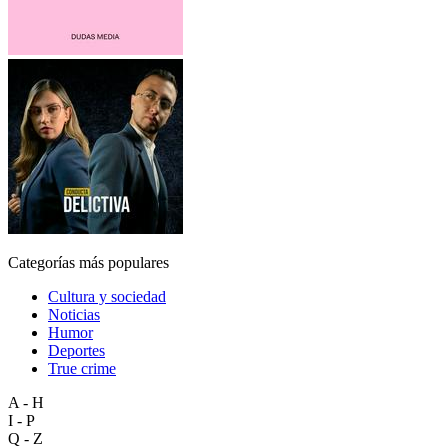
Categorías más populares
Cultura y sociedad
Noticias
Humor
Deportes
True crime
A - H
I - P
Q - Z