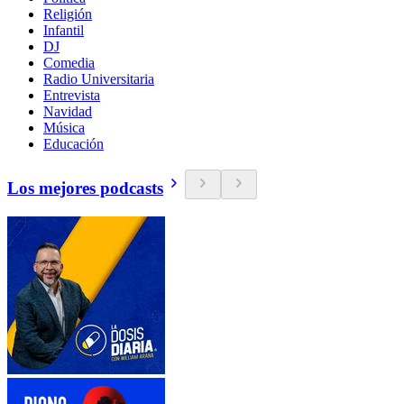
Religión
Infantil
DJ
Comedia
Radio Universitaria
Entrevista
Navidad
Música
Educación
Los mejores podcasts