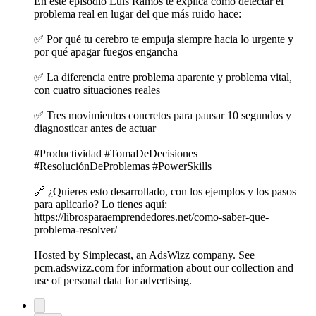
En este episodio Luis Ramos te explica cómo detectar el
problema real en lugar del que más ruido hace:
✅ Por qué tu cerebro te empuja siempre hacia lo urgente y
por qué apagar fuegos engancha
✅ La diferencia entre problema aparente y problema vital,
con cuatro situaciones reales
✅ Tres movimientos concretos para pausar 10 segundos y
diagnosticar antes de actuar
#Productividad #TomaDeDecisiones
#ResoluciónDeProblemas #PowerSkills
🔗 ¿Quieres esto desarrollado, con los ejemplos y los pasos
para aplicarlo? Lo tienes aquí:
https://librosparaemprendedores.net/como-saber-que-
problema-resolver/
Hosted by Simplecast, an AdsWizz company. See
pcm.adswizz.com for information about our collection and
use of personal data for advertising.