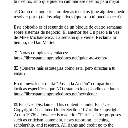
tu destino, sino que pueden cambiar ese destino para mejor
✅ Cómo distinguir los problemas técnicos (que alguien puede
resolver por ti) de los adaptativos (que solo tú puedes crear)
Este episodio es el segundo de un bloque de cuatro semanas
sobre sistemas de negocio. El anterior fue Un paso a la vez,
de Mike Michalowicz. La semana que viene: Reclama tu
tiempo, de Dan Martel.
📄 Notas completas y enlaces:
https://librosparaemprendedores.net/quien-no-como/
💌 ¿Quieres más estrategias como esta, pero directas a tu
email?
En mi newsletter diaria "Pasa a la Acción" compartimos
tácticas específicas que NO están en los episodios de lunes.
https://librosparaemprendedores.net/newsletter
⚖️ Fair Use Disclaimer This content is under Fair Use:
Copyright Disclaimer Under Section 107 of the Copyright
Act in 1976; allowance is made for "Fair Use" for purposes
such as criticism, comment, news reporting, teaching,
scholarship, and research. All rights and credit go to the