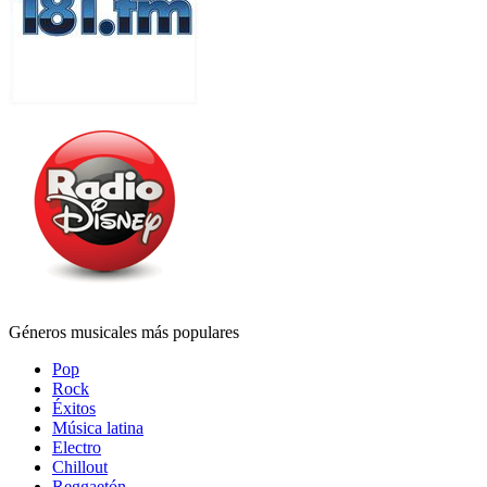
Géneros musicales más populares
Pop
Rock
Éxitos
Música latina
Electro
Chillout
Reggaetón