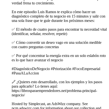
verdad frena tu crecimiento.
En este episodio Luis Ramos te explica cómo hacer un
diagnóstico completo de tu negocio en 15 minutos y salir con
una sola frase que te guíe durante los próximos meses:
✅ El método de cuatro pasos para encontrar tu necesidad vital
(identificar, señalar, resolver, repetir)
✅ Cómo convertir un deseo vago en una solución medible
con cuatro preguntas concretas
✅ Por qué concentrar la energía extra en un solo eslabón roto
es lo que hace avanzar el negocio
#DiagnósticoDeNegocio #Priorización #FocoEmpresarial
#PasaALaAccion
🔗 ¿Quieres esto desarrollado, con los ejemplos y los pasos
para aplicarlo? Lo tienes aquí:
https://librosparaemprendedores.net/problema-principal-
negocio/
Hosted by Simplecast, an AdsWizz company. See
pcm.adswizz.com for information about our collection and