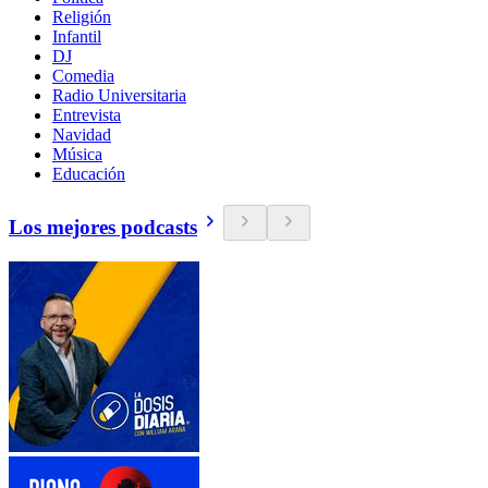
Religión
Infantil
DJ
Comedia
Radio Universitaria
Entrevista
Navidad
Música
Educación
Los mejores podcasts