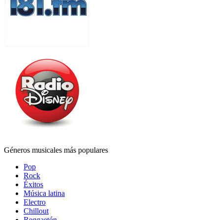
Géneros musicales más populares
Pop
Rock
Éxitos
Música latina
Electro
Chillout
Reggaetón