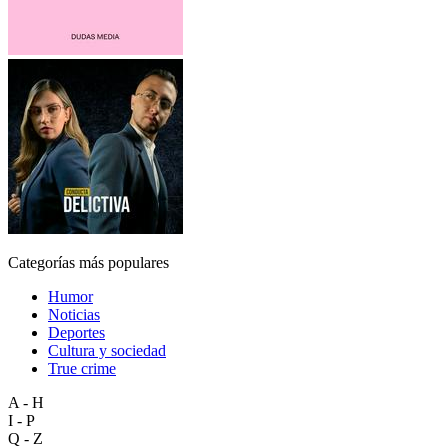
Categorías más populares
Humor
Noticias
Deportes
Cultura y sociedad
True crime
A - H
I - P
Q - Z