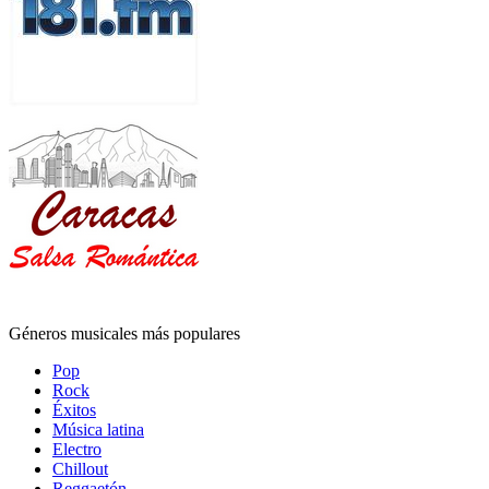
Géneros musicales más populares
Pop
Rock
Éxitos
Música latina
Electro
Chillout
Reggaetón