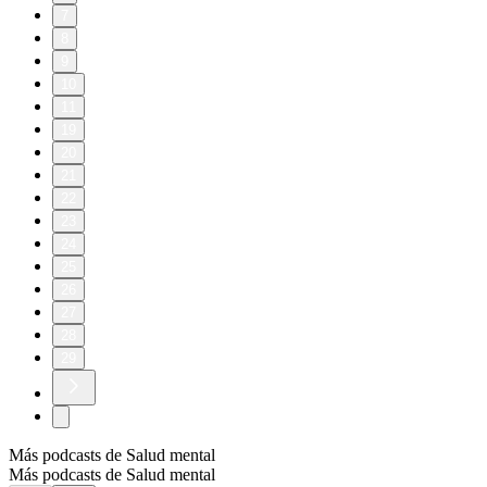
7
8
9
10
11
19
20
21
22
23
24
25
26
27
28
29
Más podcasts de Salud mental
Más podcasts de Salud mental