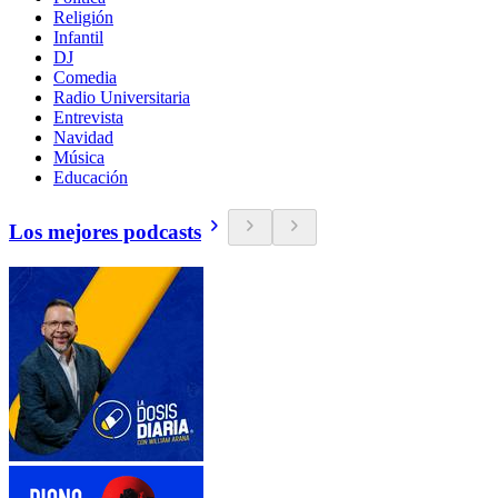
Religión
Infantil
DJ
Comedia
Radio Universitaria
Entrevista
Navidad
Música
Educación
Los mejores podcasts