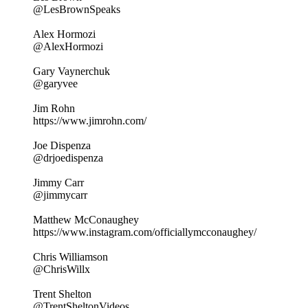
@LesBrownSpeaks
Alex Hormozi
@AlexHormozi
Gary Vaynerchuk
@garyvee
Jim Rohn
https://www.jimrohn.com/
Joe Dispenza
@drjoedispenza
Jimmy Carr
@jimmycarr
Matthew McConaughey
https://www.instagram.com/officiallymcconaughey/
Chris Williamson
@ChrisWillx
Trent Shelton
@TrentSheltonVideos