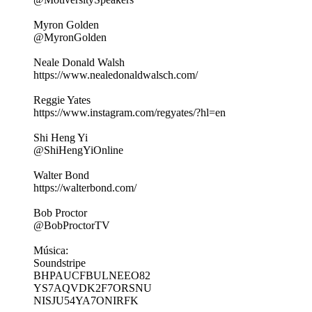
Myron Golden
@MyronGolden
Neale Donald Walsh
https://www.nealedonaldwalsch.com/
Reggie Yates
https://www.instagram.com/regyates/?hl=en
Shi Heng Yi
@ShiHengYiOnline
Walter Bond
https://walterbond.com/
Bob Proctor
@BobProctorTV
Música:
Soundstripe
BHPAUCFBULNEEO82
YS7AQVDK2F7ORSNU
NISJU54YA7ONIRFK