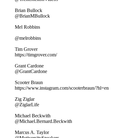
Brian Bullock
@BrianMBullock
Mel Robbins
@melrobbins
Tim Grover
https://timgrover.com/
Grant Cardone
@GrantCardone
Scooter Braun
https://www.instagram.com/scooterbraun/?hl=en
Zig Ziglar
@ZiglarLife
Michael Beckwith
@Michael.Bernard.Beckwith
Marcus A. Taylor
@MotiversitySpeakers