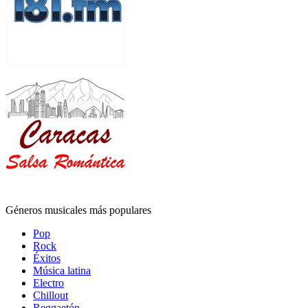
Géneros musicales más populares
Pop
Rock
Éxitos
Música latina
Electro
Chillout
Reggaetón