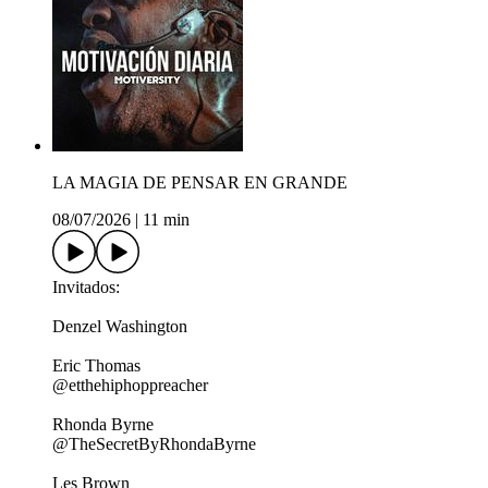
LA MAGIA DE PENSAR EN GRANDE
08/07/2026
|
11 min
Invitados:
Denzel Washington
Eric Thomas
@etthehiphoppreacher
Rhonda Byrne
@TheSecretByRhondaByrne
Les Brown