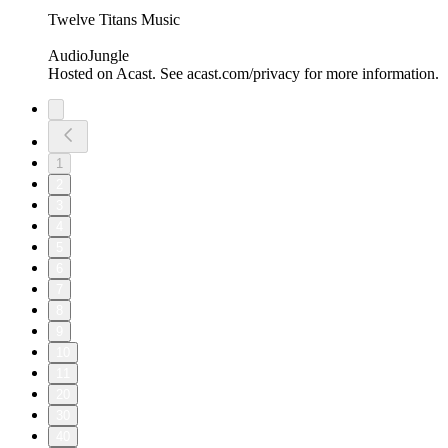
Twelve Titans Music
AudioJungle
Hosted on Acast. See acast.com/privacy for more information.
1
2
3
4
5
6
7
8
9
10
11
20
30
40