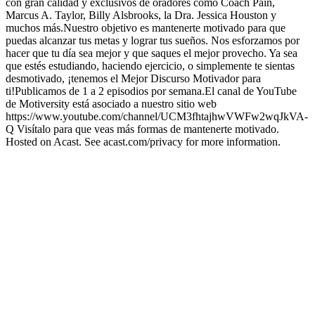
con gran calidad y exclusivos de oradores como Coach Pain,
Marcus A. Taylor, Billy Alsbrooks, la Dra. Jessica Houston y
muchos más.Nuestro objetivo es mantenerte motivado para que
puedas alcanzar tus metas y lograr tus sueños. Nos esforzamos por
hacer que tu día sea mejor y que saques el mejor provecho. Ya sea
que estés estudiando, haciendo ejercicio, o simplemente te sientas
desmotivado, ¡tenemos el Mejor Discurso Motivador para
ti!Publicamos de 1 a 2 episodios por semana.El canal de YouTube
de Motiversity está asociado a nuestro sitio web
https://www.youtube.com/channel/UCM3fhtajhwVWFw2wqJkVA-
Q Visítalo para que veas más formas de mantenerte motivado.
Hosted on Acast. See acast.com/privacy for more information.
Sitio web del podcast