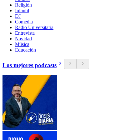
Religión
Infantil
DJ
Comedia
Radio Universitaria
Entrevista
Navidad
Música
Educación
Los mejores podcasts