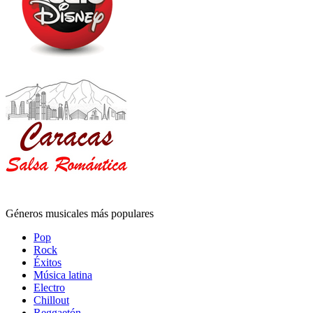
Géneros musicales más populares
Pop
Rock
Éxitos
Música latina
Electro
Chillout
Reggaetón