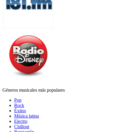
Géneros musicales más populares
Pop
Rock
Éxitos
Música latina
Electro
Chillout
Reggaetón