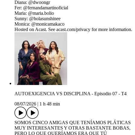
Diana: @⁠dwoongr
Fer: ⁠@fernandamartinoficial
Maria: @maria.bolio ⁠
Sunny: @holasunshinee ⁠
Monica: @monicamakaco ⁠ ⁠
Hosted on Acast. See acast.com/privacy for more information.
AUTOEXIGENCIA VS DISCIPLINA - Episodio 07 - T4
08/07/2026
|
1 h 48 min
SOMOS CINCO AMIGAS QUE TENÍAMOS PLÁTICAS
MUY INTERESANTES Y OTRAS BASTANTE BOBAS,
PERO LO QUE QUERÍAMOS ERA QUE TÚ