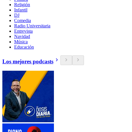
Religión
Infantil
DJ
Comedia
Radio Universitaria
Entrevista
Navidad
Música
Educación
Los mejores podcasts