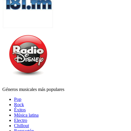
Géneros musicales más populares
Pop
Rock
Éxitos
Música latina
Electro
Chillout
Reggaetón