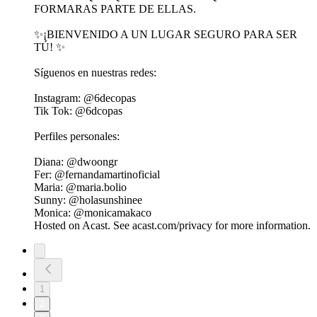
FORMARAS PARTE DE ELLAS.
✨¡BIENVENIDO A UN LUGAR SEGURO PARA SER
TÚ! ✨
Síguenos en nuestras redes:
Instagram: ⁠@6decopas
Tik Tok: ⁠@6dcopas⁠
Perfiles personales:
Diana: @⁠dwoongr
Fer: ⁠@fernandamartinoficial
Maria: @maria.bolio ⁠
Sunny: @holasunshinee ⁠
Monica: @monicamakaco ⁠ ⁠
Hosted on Acast. See acast.com/privacy for more information.
1
2