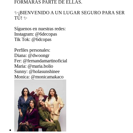
FORMARAS PARTE DE ELLAS.
✨¡BIENVENIDO A UN LUGAR SEGURO PARA SER
TÚ! ✨
Síguenos en nuestras redes:
Instagram: ⁠⁠@6decopas⁠
Tik Tok: ⁠⁠@6dcopas⁠⁠
Perfiles personales:
Diana: ⁠@⁠dwoongr⁠
Fer: ⁠⁠@fernandamartinoficial⁠
Maria: ⁠@maria.bolio ⁠⁠
Sunny: ⁠@holasunshinee⁠ ⁠
Monica: ⁠@monicamakaco⁠ ⁠ ⁠