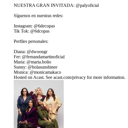
NUESTRA GRAN INVITADA: @palyoficial
Síguenos en nuestras redes:
Instagram: ⁠@6decopas
Tik Tok: ⁠@6dcopas⁠
Perfiles personales:
Diana: @⁠dwoongr
Fer: ⁠@fernandamartinoficial
Maria: @maria.bolio ⁠
Sunny: @holasunshinee ⁠
Monica: @monicamakaco ⁠ ⁠
Hosted on Acast. See acast.com/privacy for more information.