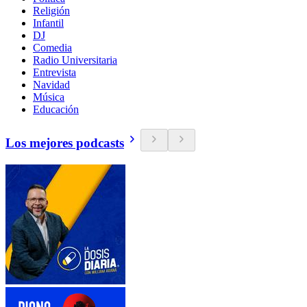
Religión
Infantil
DJ
Comedia
Radio Universitaria
Entrevista
Navidad
Música
Educación
Los mejores podcasts