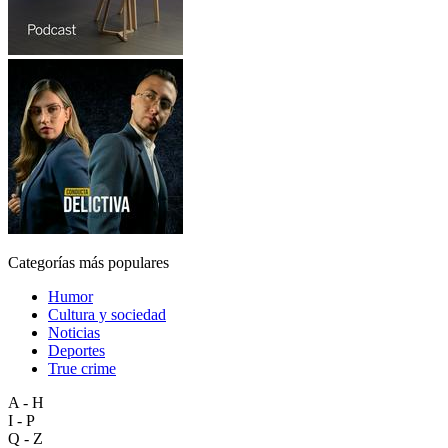
Categorías más populares
Humor
Cultura y sociedad
Noticias
Deportes
True crime
A - H
I - P
Q - Z