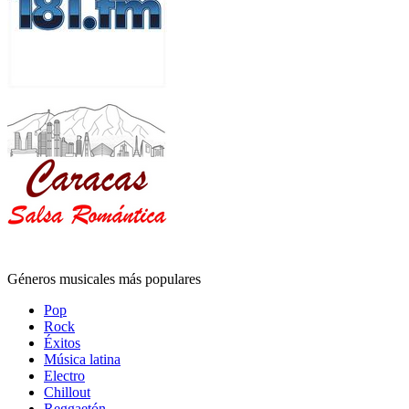
Géneros musicales más populares
Pop
Rock
Éxitos
Música latina
Electro
Chillout
Reggaetón