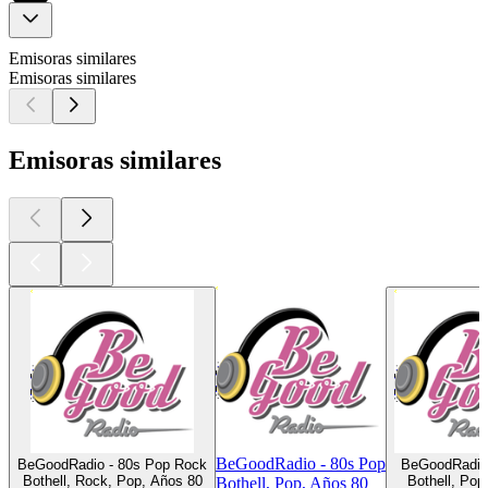
Emisoras similares
Emisoras similares
Emisoras similares
BeGoodRadio - 80s Pop
BeGoodRadio - 80s Pop Rock
BeGoodRadio 
Bothell, Rock, Pop, Años 80
Bothell, Pop
Bothell, Pop, Años 80