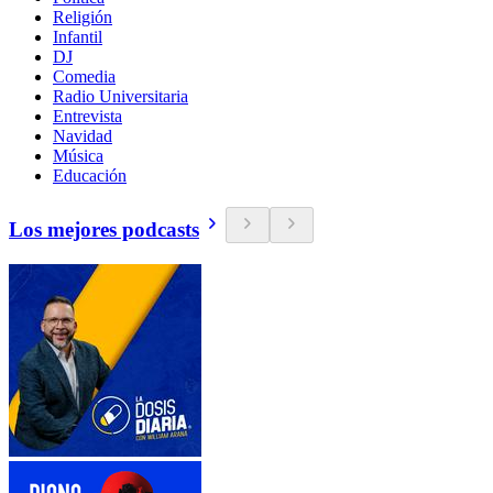
Religión
Infantil
DJ
Comedia
Radio Universitaria
Entrevista
Navidad
Música
Educación
Los mejores podcasts