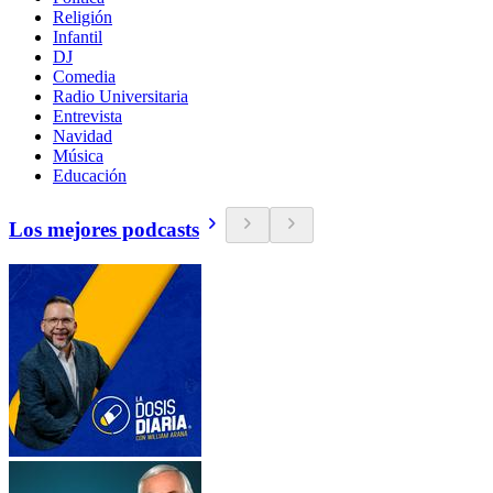
Religión
Infantil
DJ
Comedia
Radio Universitaria
Entrevista
Navidad
Música
Educación
Los mejores podcasts