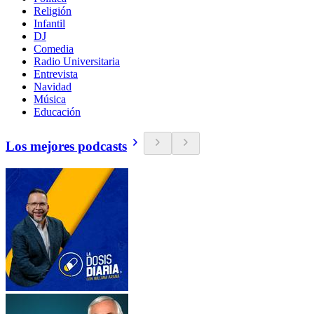
Religión
Infantil
DJ
Comedia
Radio Universitaria
Entrevista
Navidad
Música
Educación
Los mejores podcasts