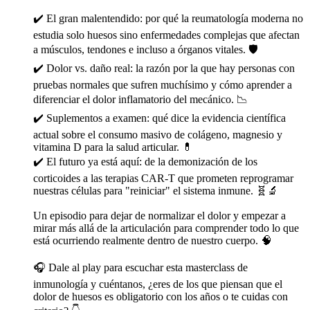
✔️ El gran malentendido: por qué la reumatología moderna no
estudia solo huesos sino enfermedades complejas que afectan
a músculos, tendones e incluso a órganos vitales. 🛡️
✔️ Dolor vs. daño real: la razón por la que hay personas con
pruebas normales que sufren muchísimo y cómo aprender a
diferenciar el dolor inflamatorio del mecánico. 📉
✔️ Suplementos a examen: qué dice la evidencia científica
actual sobre el consumo masivo de colágeno, magnesio y
vitamina D para la salud articular. 💊
✔️ El futuro ya está aquí: de la demonización de los
corticoides a las terapias CAR-T que prometen reprogramar
nuestras células para "reiniciar" el sistema inmune. 🧬🔬
Un episodio para dejar de normalizar el dolor y empezar a
mirar más allá de la articulación para comprender todo lo que
está ocurriendo realmente dentro de nuestro cuerpo. 🧠
🎧 Dale al play para escuchar esta masterclass de
inmunología y cuéntanos, ¿eres de los que piensan que el
dolor de huesos es obligatorio con los años o te cuidas con