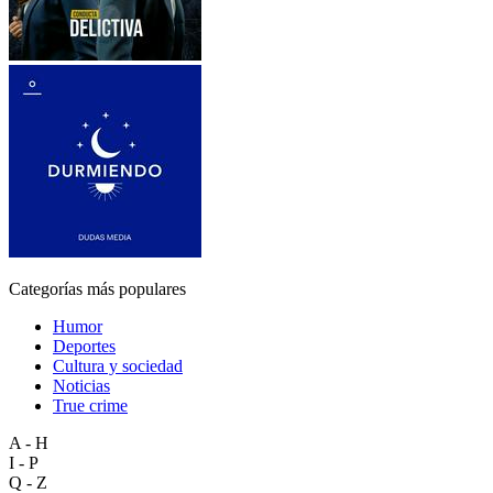
Categorías más populares
Humor
Deportes
Cultura y sociedad
Noticias
True crime
A - H
I - P
Q - Z