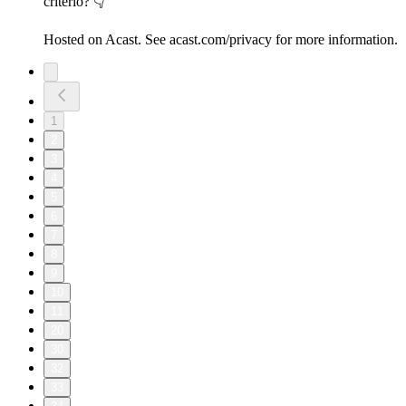
criterio? 👇
Hosted on Acast. See acast.com/privacy for more information.
1
2
3
4
5
6
7
8
9
10
11
20
30
32
33