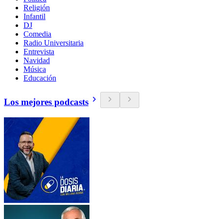
Religión
Infantil
DJ
Comedia
Radio Universitaria
Entrevista
Navidad
Música
Educación
Los mejores podcasts