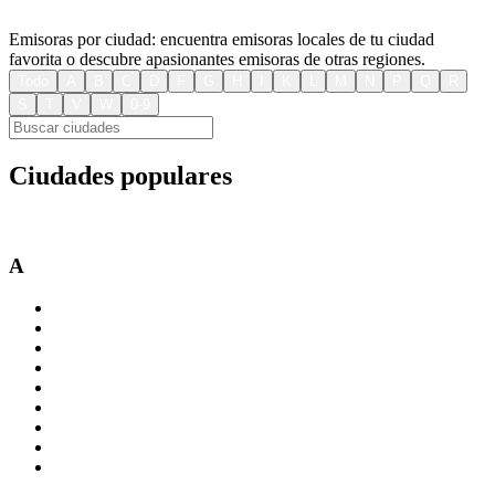
Emisoras por ciudad: encuentra emisoras locales de tu ciudad
favorita o descubre apasionantes emisoras de otras regiones.
Todo
A
B
C
D
F
G
H
I
K
L
M
N
P
Q
R
S
T
V
W
0-9
Ciudades populares
Berlin
Paris
New York City
London
Madrid
Vienna
Rome
A
Aachen
Albi
Alicante
Amiens
Amsterdam
Angers
Annecy
Augsburg
Avignon