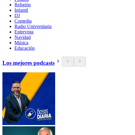
Religión
Infantil
DJ
Comedia
Radio Universitaria
Entrevista
Navidad
Música
Educación
Los mejores podcasts