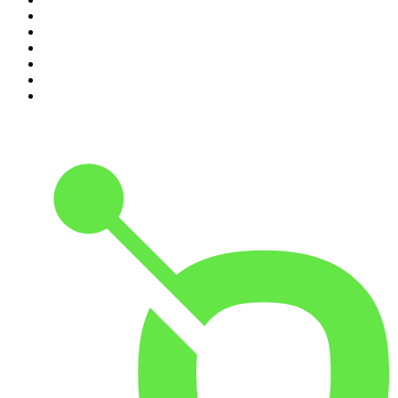
5
.
Estoicismo Filosofia
6
.
Huevos Revueltos con Política
7
.
Despertando
8
.
BBVA Aprendemos juntos
9
.
Conducta Delictiva
10
.
Durmiendo