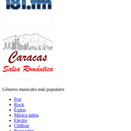
Géneros musicales más populares
Pop
Rock
Éxitos
Música latina
Electro
Chillout
Reggaetón