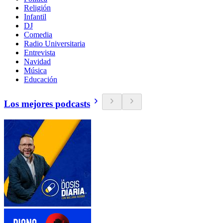
Religión
Infantil
DJ
Comedia
Radio Universitaria
Entrevista
Navidad
Música
Educación
Los mejores podcasts