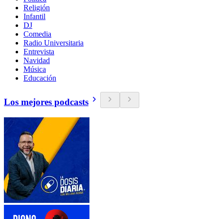
Religión
Infantil
DJ
Comedia
Radio Universitaria
Entrevista
Navidad
Música
Educación
Los mejores podcasts