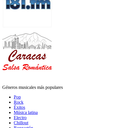
Géneros musicales más populares
Pop
Rock
Éxitos
Música latina
Electro
Chillout
Reggaetón