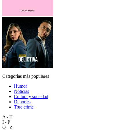
Categorías más populares
Humor
Noticias
Cultura y sociedad
Deportes
True crime
A - H
I - P
Q - Z