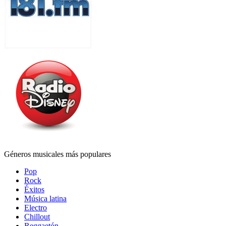
Géneros musicales más populares
Pop
Rock
Éxitos
Música latina
Electro
Chillout
Reggaetón