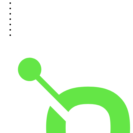
4
.
Seminario Fenix | Brian Tracy
5
.
Estoicismo Filosofia
6
.
Durmiendo
7
.
Despertando
8
.
BBVA Aprendemos juntos
9
.
Se Regalan Dudas
10
.
Conducta Delictiva