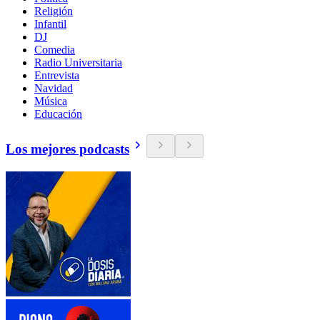
Religión
Infantil
DJ
Comedia
Radio Universitaria
Entrevista
Navidad
Música
Educación
Los mejores podcasts