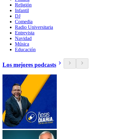
Religión
Infantil
DJ
Comedia
Radio Universitaria
Entrevista
Navidad
Música
Educación
Los mejores podcasts