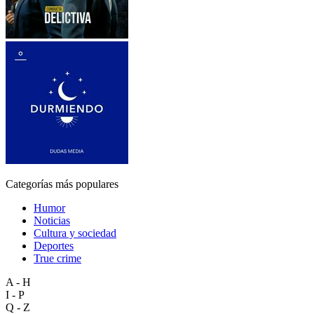
Categorías más populares
Humor
Noticias
Cultura y sociedad
Deportes
True crime
A - H
I - P
Q - Z