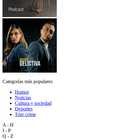
Categorías más populares
Humor
Noticias
Cultura y sociedad
Deportes
True crime
A - H
I - P
Q - Z