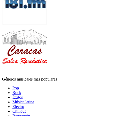
Géneros musicales más populares
Pop
Rock
Éxitos
Música latina
Electro
Chillout
Reggaetón