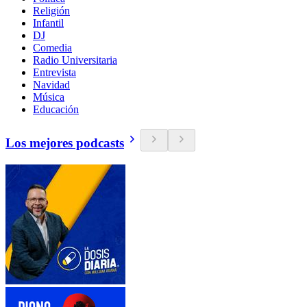
Religión
Infantil
DJ
Comedia
Radio Universitaria
Entrevista
Navidad
Música
Educación
Los mejores podcasts