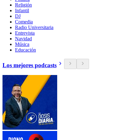
Religión
Infantil
DJ
Comedia
Radio Universitaria
Entrevista
Navidad
Música
Educación
Los mejores podcasts