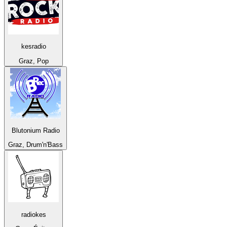
kesradio
Graz, Pop
Blutonium Radio
Graz, Drum'n'Bass
radiokes