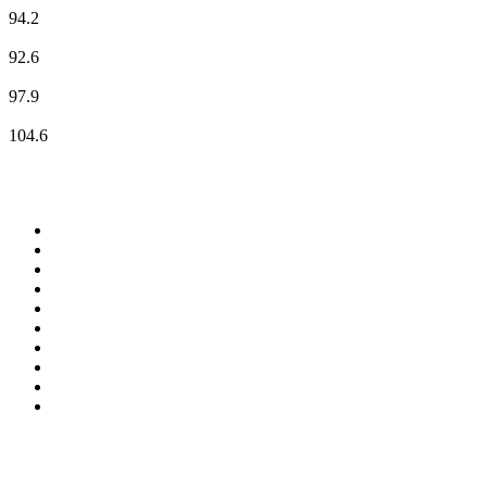
94.2
Radio Helsinki
92.6
Soundportal
97.9
WELLE 1 Graz
104.6
Top 100 en
radio.net
1
.
Gay FM
2
.
Blu Radio
3
.
Caracol Radio
4
.
SALSA LA SALSERA
5
.
La FM Medellín
6
.
90s90s DANCE RADIO
7
.
Capital Salsa
8
.
Radioaktiva
9
.
181.fm - Awesome 80's
10
.
Caracas. Salsa Romántica
Top 100 podcasts en
Colombia