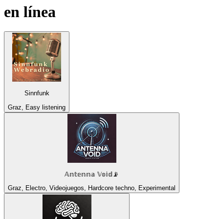
en línea
Sinnfunk
Graz, Easy listening
𝔸𝕟𝕥𝕖𝕟𝕟𝕒 𝕍𝕠𝕚𝕕📡
Graz, Electro, Videojuegos, Hardcore techno, Experimental