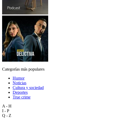
Categorías más populares
Humor
Noticias
Cultura y sociedad
Deportes
True crime
A - H
I - P
Q - Z