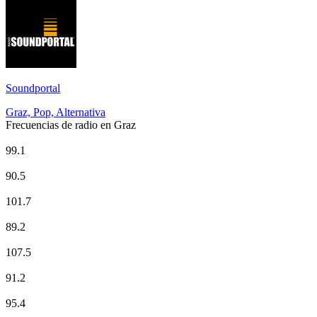
Soundportal
Graz, Pop, Alternativa
Frecuencias de radio en Graz
Antenne Steiermark
99.1
Bundesliga ON EAR – SK Puntigamer Sturm Graz - UPC Arena
90.5
FM4
101.7
Hitradio Ö3
89.2
kronehit
107.5
Ö1
91.2
ORF Radio Steiermark
95.4
Radio Graz 94.2