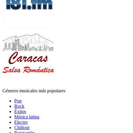
Géneros musicales más populares
Pop
Rock
Éxitos
Música latina
Electro
Chillout
Reggaetón