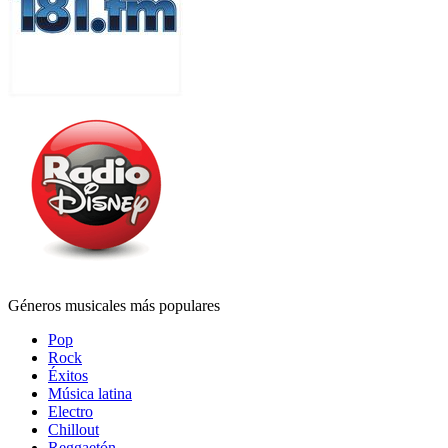
Géneros musicales más populares
Pop
Rock
Éxitos
Música latina
Electro
Chillout
Reggaetón