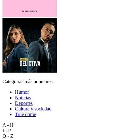
Categorías más populares
Humor
Noticias
Deportes
Cultura y sociedad
True crime
A - H
I - P
Q - Z