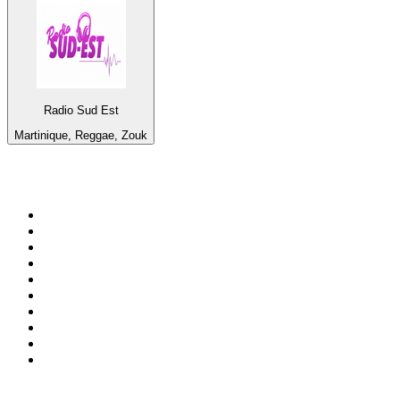
Radio Sud Est
Martinique, Reggae, Zouk
Top 100 en
radio.net
1
.
Gay FM
2
.
Blu Radio
3
.
Caracol Radio
4
.
La FM Medellín
5
.
SALSA LA SALSERA
6
.
90s90s DANCE RADIO
7
.
Radioaktiva
8
.
Capital Salsa
9
.
181.fm - Awesome 80's
10
.
Radio Disney México
Top 100 podcasts en
Colombia