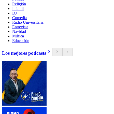
Religión
Infantil
DJ
Comedia
Radio Universitaria
Entrevista
Navidad
Música
Educación
Los mejores podcasts