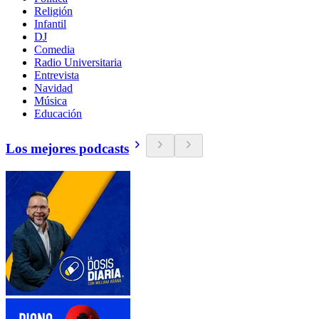
Religión
Infantil
DJ
Comedia
Radio Universitaria
Entrevista
Navidad
Música
Educación
Los mejores podcasts