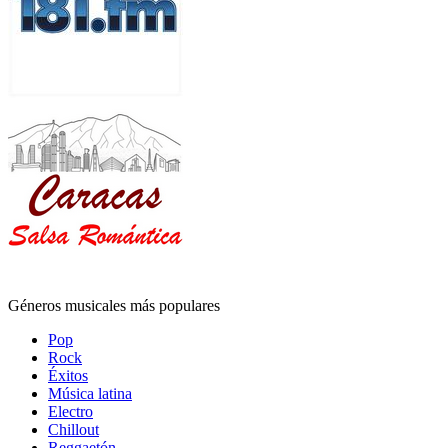
Géneros musicales más populares
Pop
Rock
Éxitos
Música latina
Electro
Chillout
Reggaetón