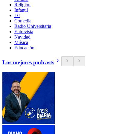
Religión
Infantil
DJ
Comedia
Radio Universitaria
Entrevista
Navidad
Música
Educación
Los mejores podcasts