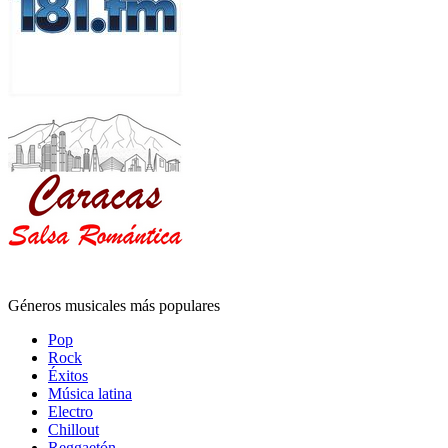
Géneros musicales más populares
Pop
Rock
Éxitos
Música latina
Electro
Chillout
Reggaetón