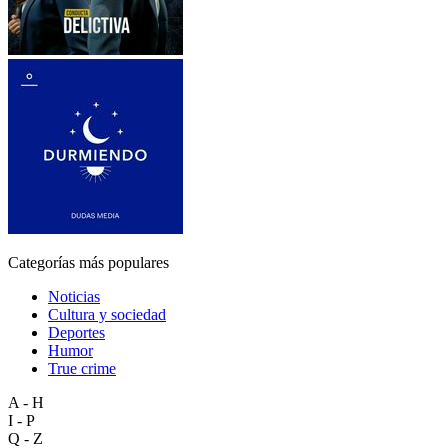
Categorías más populares
Noticias
Cultura y sociedad
Deportes
Humor
True crime
A - H
I - P
Q - Z