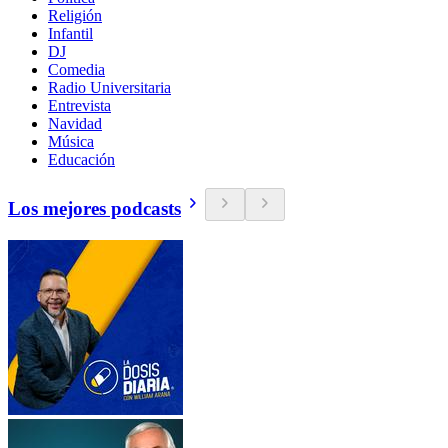
Religión
Infantil
DJ
Comedia
Radio Universitaria
Entrevista
Navidad
Música
Educación
Los mejores podcasts