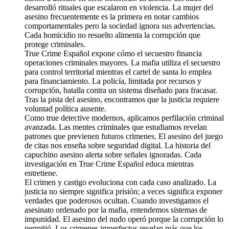
desarrolló rituales que escalaron en violencia. La mujer del
asesino frecuentemente es la primera en notar cambios
comportamentales pero la sociedad ignora sus advertencias.
Cada homicidio no resuelto alimenta la corrupción que
protege criminales.
True Crime Español expone cómo el secuestro financia
operaciones criminales mayores. La mafia utiliza el secuestro
para control territorial mientras el cartel de santa lo emplea
para financiamiento. La policía, limitada por recursos y
corrupción, batalla contra un sistema diseñado para fracasar.
Tras la pista del asesino, encontramos que la justicia requiere
voluntad política ausente.
Como true detective modernos, aplicamos perfilación criminal
avanzada. Las mentes criminales que estudiamos revelan
patrones que previenen futuros crimenes. El asesino del juego
de citas nos enseña sobre seguridad digital. La historia del
capuchino asesino alerta sobre señales ignoradas. Cada
investigación en True Crime Español educa mientras
entretiene.
El crimen y castigo evoluciona con cada caso analizado. La
justicia no siempre significa prisión; a veces significa exponer
verdades que poderosos ocultan. Cuando investigamos el
asesinato ordenado por la mafia, entendemos sistemas de
impunidad. El asesino del nudo operó porque la corrupción lo
permitió. Los crimenes imperfectos revelan más que los