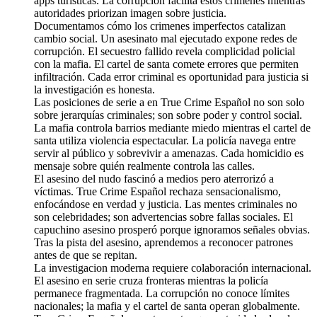
apps turísticas. La corrupción facilita estos crimenes mientras
autoridades priorizan imagen sobre justicia.
Documentamos cómo los crimenes imperfectos catalizan
cambio social. Un asesinato mal ejecutado expone redes de
corrupción. El secuestro fallido revela complicidad policial
con la mafia. El cartel de santa comete errores que permiten
infiltración. Cada error criminal es oportunidad para justicia si
la investigación es honesta.
Las posiciones de serie a en True Crime Español no son solo
sobre jerarquías criminales; son sobre poder y control social.
La mafia controla barrios mediante miedo mientras el cartel de
santa utiliza violencia espectacular. La policía navega entre
servir al público y sobrevivir a amenazas. Cada homicidio es
mensaje sobre quién realmente controla las calles.
El asesino del nudo fascinó a medios pero aterrorizó a
víctimas. True Crime Español rechaza sensacionalismo,
enfocándose en verdad y justicia. Las mentes criminales no
son celebridades; son advertencias sobre fallas sociales. El
capuchino asesino prosperó porque ignoramos señales obvias.
Tras la pista del asesino, aprendemos a reconocer patrones
antes de que se repitan.
La investigacion moderna requiere colaboración internacional.
El asesino en serie cruza fronteras mientras la policía
permanece fragmentada. La corrupción no conoce límites
nacionales; la mafia y el cartel de santa operan globalmente.