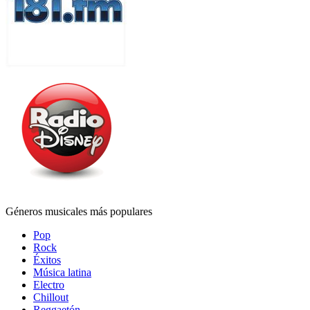
Géneros musicales más populares
Pop
Rock
Éxitos
Música latina
Electro
Chillout
Reggaetón