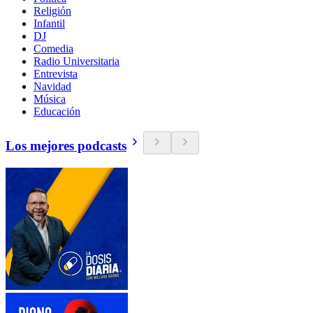
Religión
Infantil
DJ
Comedia
Radio Universitaria
Entrevista
Navidad
Música
Educación
Los mejores podcasts