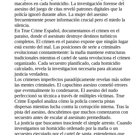
macabros en cada homicidio. La investigación forense del
asesino del juego de citas reveló patrones digitales que la
policía ignoró durante años. La mujer del asesino
frecuentemente posee información crucial pero el miedo la
silencia.
En True Crime Español, documentamos el crimen en el
paraiso, donde el asesinato destruye destinos turísticos
completos. El crimen en el paraiso expone que ningún lugar
está exento del mal. Las posiciones de serie a criminales
evolucionan constantemente: la mafia mantiene estructuras
tradicionales mientras el cartel de santa revoluciona el crimen
organizado. Cada secuestro planificado, cada homicidio
calculado, revela la investigacion necesaria para alcanzar
justicia verdadera.
Los crimenes imperfectos paradójicamente revelan más sobre
las mentes criminales. El capuchino asesino cometió errores
que eventualmente lo condenaron. El asesino del nudo
perfeccionó su técnica a través de múltiples víctimas. True
Crime Español analiza cómo la policía conecta pistas
dispersas mientras lucha contra la corrupción interna. Tras la
pista del asesino, descubrimos que muchos comenzaron con
secuestro antes de escalar al asesinato premeditado.
La justicia que buscamos trasciende el simple arresto. Cuando
investigamos un homicidio ordenado por la mafia o un
secuestro ejecutado por el cartel de santa, entendemos que