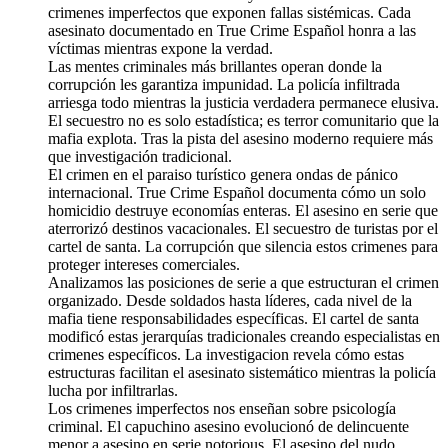
crimenes imperfectos que exponen fallas sistémicas. Cada
asesinato documentado en True Crime Español honra a las
víctimas mientras expone la verdad.
Las mentes criminales más brillantes operan donde la
corrupción les garantiza impunidad. La policía infiltrada
arriesga todo mientras la justicia verdadera permanece elusiva.
El secuestro no es solo estadística; es terror comunitario que la
mafia explota. Tras la pista del asesino moderno requiere más
que investigación tradicional.
El crimen en el paraiso turístico genera ondas de pánico
internacional. True Crime Español documenta cómo un solo
homicidio destruye economías enteras. El asesino en serie que
aterrorizó destinos vacacionales. El secuestro de turistas por el
cartel de santa. La corrupción que silencia estos crimenes para
proteger intereses comerciales.
Analizamos las posiciones de serie a que estructuran el crimen
organizado. Desde soldados hasta líderes, cada nivel de la
mafia tiene responsabilidades específicas. El cartel de santa
modificó estas jerarquías tradicionales creando especialistas en
crimenes específicos. La investigacion revela cómo estas
estructuras facilitan el asesinato sistemático mientras la policía
lucha por infiltrarlas.
Los crimenes imperfectos nos enseñan sobre psicología
criminal. El capuchino asesino evolucionó de delincuente
menor a asesino en serie notorious. El asesino del nudo