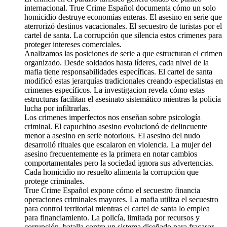
internacional. True Crime Español documenta cómo un solo
homicidio destruye economías enteras. El asesino en serie que
aterrorizó destinos vacacionales. El secuestro de turistas por el
cartel de santa. La corrupción que silencia estos crimenes para
proteger intereses comerciales.
Analizamos las posiciones de serie a que estructuran el crimen
organizado. Desde soldados hasta líderes, cada nivel de la
mafia tiene responsabilidades específicas. El cartel de santa
modificó estas jerarquías tradicionales creando especialistas en
crimenes específicos. La investigacion revela cómo estas
estructuras facilitan el asesinato sistemático mientras la policía
lucha por infiltrarlas.
Los crimenes imperfectos nos enseñan sobre psicología
criminal. El capuchino asesino evolucionó de delincuente
menor a asesino en serie notorious. El asesino del nudo
desarrolló rituales que escalaron en violencia. La mujer del
asesino frecuentemente es la primera en notar cambios
comportamentales pero la sociedad ignora sus advertencias.
Cada homicidio no resuelto alimenta la corrupción que
protege criminales.
True Crime Español expone cómo el secuestro financia
operaciones criminales mayores. La mafia utiliza el secuestro
para control territorial mientras el cartel de santa lo emplea
para financiamiento. La policía, limitada por recursos y
corrupción, batalla contra un sistema diseñado para fracasar.