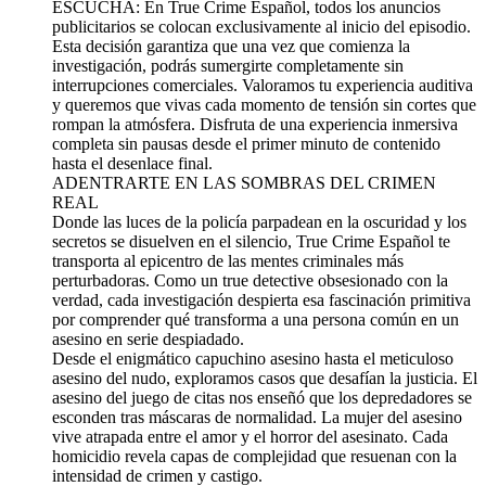
ESCUCHA: En True Crime Español, todos los anuncios
publicitarios se colocan exclusivamente al inicio del episodio.
Esta decisión garantiza que una vez que comienza la
investigación, podrás sumergirte completamente sin
interrupciones comerciales. Valoramos tu experiencia auditiva
y queremos que vivas cada momento de tensión sin cortes que
rompan la atmósfera. Disfruta de una experiencia inmersiva
completa sin pausas desde el primer minuto de contenido
hasta el desenlace final.
ADENTRARTE EN LAS SOMBRAS DEL CRIMEN
REAL
Donde las luces de la policía parpadean en la oscuridad y los
secretos se disuelven en el silencio, True Crime Español te
transporta al epicentro de las mentes criminales más
perturbadoras. Como un true detective obsesionado con la
verdad, cada investigación despierta esa fascinación primitiva
por comprender qué transforma a una persona común en un
asesino en serie despiadado.
Desde el enigmático capuchino asesino hasta el meticuloso
asesino del nudo, exploramos casos que desafían la justicia. El
asesino del juego de citas nos enseñó que los depredadores se
esconden tras máscaras de normalidad. La mujer del asesino
vive atrapada entre el amor y el horror del asesinato. Cada
homicidio revela capas de complejidad que resuenan con la
intensidad de crimen y castigo.