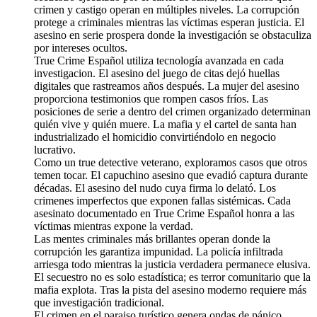
crimen y castigo operan en múltiples niveles. La corrupción
protege a criminales mientras las víctimas esperan justicia. El
asesino en serie prospera donde la investigación se obstaculiza
por intereses ocultos.
True Crime Español utiliza tecnología avanzada en cada
investigacion. El asesino del juego de citas dejó huellas
digitales que rastreamos años después. La mujer del asesino
proporciona testimonios que rompen casos fríos. Las
posiciones de serie a dentro del crimen organizado determinan
quién vive y quién muere. La mafia y el cartel de santa han
industrializado el homicidio convirtiéndolo en negocio
lucrativo.
Como un true detective veterano, exploramos casos que otros
temen tocar. El capuchino asesino que evadió captura durante
décadas. El asesino del nudo cuya firma lo delató. Los
crimenes imperfectos que exponen fallas sistémicas. Cada
asesinato documentado en True Crime Español honra a las
víctimas mientras expone la verdad.
Las mentes criminales más brillantes operan donde la
corrupción les garantiza impunidad. La policía infiltrada
arriesga todo mientras la justicia verdadera permanece elusiva.
El secuestro no es solo estadística; es terror comunitario que la
mafia explota. Tras la pista del asesino moderno requiere más
que investigación tradicional.
El crimen en el paraiso turístico genera ondas de pánico