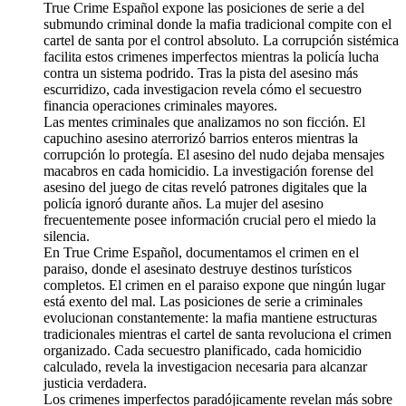
True Crime Español expone las posiciones de serie a del
submundo criminal donde la mafia tradicional compite con el
cartel de santa por el control absoluto. La corrupción sistémica
facilita estos crimenes imperfectos mientras la policía lucha
contra un sistema podrido. Tras la pista del asesino más
escurridizo, cada investigacion revela cómo el secuestro
financia operaciones criminales mayores.
Las mentes criminales que analizamos no son ficción. El
capuchino asesino aterrorizó barrios enteros mientras la
corrupción lo protegía. El asesino del nudo dejaba mensajes
macabros en cada homicidio. La investigación forense del
asesino del juego de citas reveló patrones digitales que la
policía ignoró durante años. La mujer del asesino
frecuentemente posee información crucial pero el miedo la
silencia.
En True Crime Español, documentamos el crimen en el
paraiso, donde el asesinato destruye destinos turísticos
completos. El crimen en el paraiso expone que ningún lugar
está exento del mal. Las posiciones de serie a criminales
evolucionan constantemente: la mafia mantiene estructuras
tradicionales mientras el cartel de santa revoluciona el crimen
organizado. Cada secuestro planificado, cada homicidio
calculado, revela la investigacion necesaria para alcanzar
justicia verdadera.
Los crimenes imperfectos paradójicamente revelan más sobre