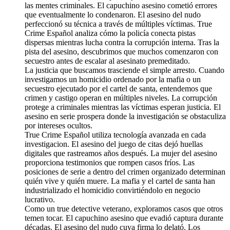
las mentes criminales. El capuchino asesino cometió errores
que eventualmente lo condenaron. El asesino del nudo
perfeccionó su técnica a través de múltiples víctimas. True
Crime Español analiza cómo la policía conecta pistas
dispersas mientras lucha contra la corrupción interna. Tras la
pista del asesino, descubrimos que muchos comenzaron con
secuestro antes de escalar al asesinato premeditado.
La justicia que buscamos trasciende el simple arresto. Cuando
investigamos un homicidio ordenado por la mafia o un
secuestro ejecutado por el cartel de santa, entendemos que
crimen y castigo operan en múltiples niveles. La corrupción
protege a criminales mientras las víctimas esperan justicia. El
asesino en serie prospera donde la investigación se obstaculiza
por intereses ocultos.
True Crime Español utiliza tecnología avanzada en cada
investigacion. El asesino del juego de citas dejó huellas
digitales que rastreamos años después. La mujer del asesino
proporciona testimonios que rompen casos fríos. Las
posiciones de serie a dentro del crimen organizado determinan
quién vive y quién muere. La mafia y el cartel de santa han
industrializado el homicidio convirtiéndolo en negocio
lucrativo.
Como un true detective veterano, exploramos casos que otros
temen tocar. El capuchino asesino que evadió captura durante
décadas. El asesino del nudo cuya firma lo delató. Los