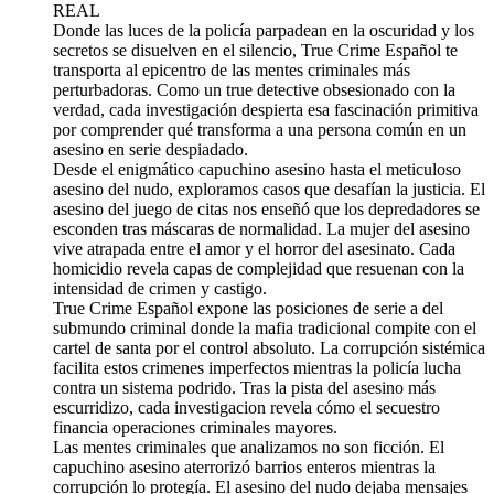
REAL
Donde las luces de la policía parpadean en la oscuridad y los
secretos se disuelven en el silencio, True Crime Español te
transporta al epicentro de las mentes criminales más
perturbadoras. Como un true detective obsesionado con la
verdad, cada investigación despierta esa fascinación primitiva
por comprender qué transforma a una persona común en un
asesino en serie despiadado.
Desde el enigmático capuchino asesino hasta el meticuloso
asesino del nudo, exploramos casos que desafían la justicia. El
asesino del juego de citas nos enseñó que los depredadores se
esconden tras máscaras de normalidad. La mujer del asesino
vive atrapada entre el amor y el horror del asesinato. Cada
homicidio revela capas de complejidad que resuenan con la
intensidad de crimen y castigo.
True Crime Español expone las posiciones de serie a del
submundo criminal donde la mafia tradicional compite con el
cartel de santa por el control absoluto. La corrupción sistémica
facilita estos crimenes imperfectos mientras la policía lucha
contra un sistema podrido. Tras la pista del asesino más
escurridizo, cada investigacion revela cómo el secuestro
financia operaciones criminales mayores.
Las mentes criminales que analizamos no son ficción. El
capuchino asesino aterrorizó barrios enteros mientras la
corrupción lo protegía. El asesino del nudo dejaba mensajes