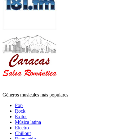
Géneros musicales más populares
Pop
Rock
Éxitos
Música latina
Electro
Chillout
Reggaetón