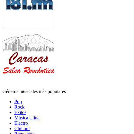
Géneros musicales más populares
Pop
Rock
Éxitos
Música latina
Electro
Chillout
Reggaetón