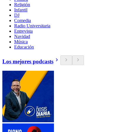
Religión
Infantil
DJ
Comedia
Radio Universitaria
Entrevista
Navidad
Música
Educación
Los mejores podcasts