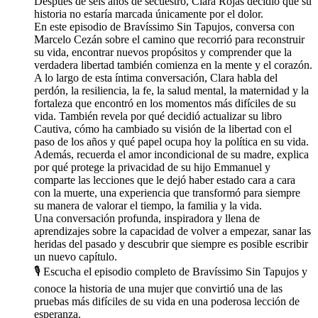
Después de seis años de secuestro, Clara Rojas decidió que su
historia no estaría marcada únicamente por el dolor.
En este episodio de Bravíssimo Sin Tapujos, conversa con
Marcelo Cezán sobre el camino que recorrió para reconstruir
su vida, encontrar nuevos propósitos y comprender que la
verdadera libertad también comienza en la mente y el corazón.
A lo largo de esta íntima conversación, Clara habla del
perdón, la resiliencia, la fe, la salud mental, la maternidad y la
fortaleza que encontró en los momentos más difíciles de su
vida. También revela por qué decidió actualizar su libro
Cautiva, cómo ha cambiado su visión de la libertad con el
paso de los años y qué papel ocupa hoy la política en su vida.
Además, recuerda el amor incondicional de su madre, explica
por qué protege la privacidad de su hijo Emmanuel y
comparte las lecciones que le dejó haber estado cara a cara
con la muerte, una experiencia que transformó para siempre
su manera de valorar el tiempo, la familia y la vida.
Una conversación profunda, inspiradora y llena de
aprendizajes sobre la capacidad de volver a empezar, sanar las
heridas del pasado y descubrir que siempre es posible escribir
un nuevo capítulo.
🎙️ Escucha el episodio completo de Bravíssimo Sin Tapujos y
conoce la historia de una mujer que convirtió una de las
pruebas más difíciles de su vida en una poderosa lección de
esperanza.