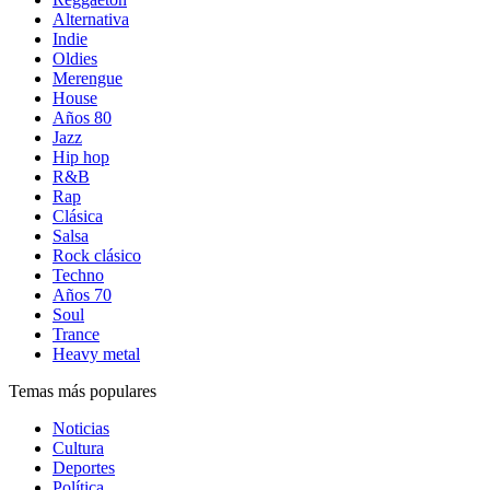
Alternativa
Indie
Oldies
Merengue
House
Años 80
Jazz
Hip hop
R&B
Rap
Clásica
Salsa
Rock clásico
Techno
Años 70
Soul
Trance
Heavy metal
Temas más populares
Noticias
Cultura
Deportes
Política