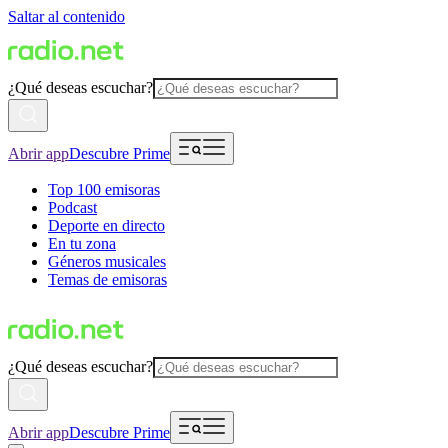
Saltar al contenido
¿Qué deseas escuchar?
Abrir app
Descubre Prime
Top 100 emisoras
Podcast
Deporte en directo
En tu zona
Géneros musicales
Temas de emisoras
¿Qué deseas escuchar?
Abrir app
Descubre Prime