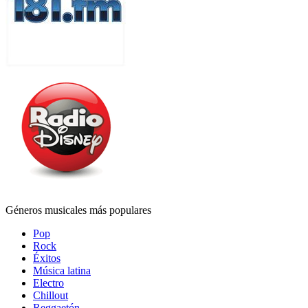
Géneros musicales más populares
Pop
Rock
Éxitos
Música latina
Electro
Chillout
Reggaetón