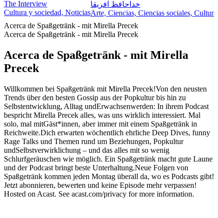
The Interview
خداحافظ آفریقا
Cultura y sociedad, Noticias
Arte, Ciencias, Ciencias sociales, Cultur
Acerca de Spaßgetränk - mit Mirella Precek
Acerca de Spaßgetränk - mit Mirella Precek
Acerca de Spaßgetränk - mit Mirella
Precek
Willkommen bei Spaßgetränk mit Mirella Precek!Von den neusten
Trends über den besten Gossip aus der Popkultur bis hin zu
Selbstentwicklung, Alltag undErwachsenwerden: In ihrem Podcast
bespricht Mirella Precek alles, was uns wirklich interessiert. Mal
solo, mal mitGäst*innen, aber immer mit einem Spaßgetränk in
Reichweite.Dich erwarten wöchentlich ehrliche Deep Dives, funny
Rage Talks und Themen rund um Beziehungen, Popkultur
undSelbstverwirklichung – und das alles mit so wenig
Schlurfgeräuschen wie möglich. Ein Spaßgetränk macht gute Laune
und der Podcast bringt beste Unterhaltung.Neue Folgen von
Spaßgetränk kommen jeden Montag überall da, wo es Podcasts gibt!
Jetzt abonnieren, bewerten und keine Episode mehr verpassen!
Hosted on Acast. See acast.com/privacy for more information.
Sitio web del podcast