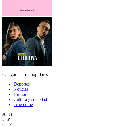
Categorías más populares
Deportes
Noticias
Humor
Cultura y sociedad
True crime
A - H
I - P
Q - Z