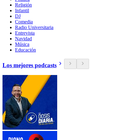
Religión
Infantil
DJ
Comedia
Radio Universitaria
Entrevista
Navidad
Música
Educación
Los mejores podcasts