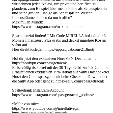
wir nehmen jeden Anlass, um privat und beruflich zu
plaudern, zum Beispiel über meine Pläne als Schauspielerin
und seine großen Erfolge als Schauspieler. Welche
Lebensträume bleiben da noch offen?
Maximilian Mundt:
https://www.instagram.com/maximilianmundt
Sparpotenzial finden! ° Mit Code MIRELLA holst du dir 3
Monate Finanzguru Plus gratis und deckst unnötige Kosten
sofort auf.
Hier direkt loslegen: https://app.adjust.com/213tnotj
Hol dir jetzt den exklusiven NordVPN-Deal unter →
https://nordvpn.com/spassgetraenk
Es ist völlig risikofrei mit der 30-Tage-Geld-zurück-Garantie!
Erhaltet einen exklusiven 15% Rabatt auf Saily Datenpakete!
Nutzt den Code spassgetraenk beim Checkout. Downloadet
die Saily App oder geht zu https://saily.com/spassgetraenk
Spaßgetränk Instagram-Account:
⁠https://www.instagram.com/spassgetraenk_podcast/
*Mehr von mir:*
https://www.youtube.com/@mirellativegal
http://instagram.com/mirellaprecek