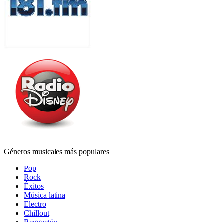
Géneros musicales más populares
Pop
Rock
Éxitos
Música latina
Electro
Chillout
Reggaetón