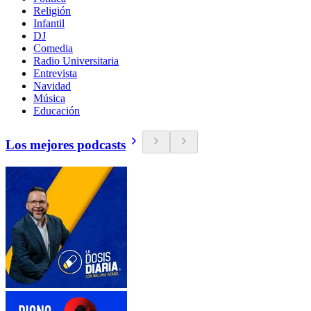
Religión
Infantil
DJ
Comedia
Radio Universitaria
Entrevista
Navidad
Música
Educación
Los mejores podcasts