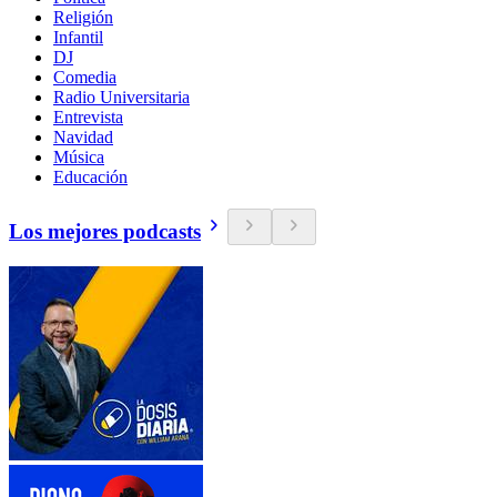
Religión
Infantil
DJ
Comedia
Radio Universitaria
Entrevista
Navidad
Música
Educación
Los mejores podcasts