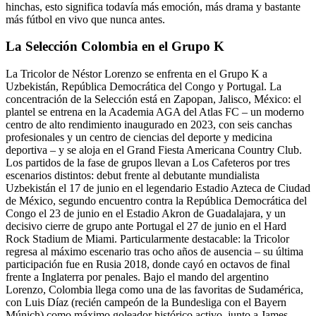
hinchas, esto significa todavía más emoción, más drama y bastante
más fútbol en vivo que nunca antes.
La Selección Colombia en el Grupo K
La Tricolor de Néstor Lorenzo se enfrenta en el Grupo K a
Uzbekistán, República Democrática del Congo y Portugal. La
concentración de la Selección está en Zapopan, Jalisco, México: el
plantel se entrena en la Academia AGA del Atlas FC – un moderno
centro de alto rendimiento inaugurado en 2023, con seis canchas
profesionales y un centro de ciencias del deporte y medicina
deportiva – y se aloja en el Grand Fiesta Americana Country Club.
Los partidos de la fase de grupos llevan a Los Cafeteros por tres
escenarios distintos: debut frente al debutante mundialista
Uzbekistán el 17 de junio en el legendario Estadio Azteca de Ciudad
de México, segundo encuentro contra la República Democrática del
Congo el 23 de junio en el Estadio Akron de Guadalajara, y un
decisivo cierre de grupo ante Portugal el 27 de junio en el Hard
Rock Stadium de Miami. Particularmente destacable: la Tricolor
regresa al máximo escenario tras ocho años de ausencia – su última
participación fue en Rusia 2018, donde cayó en octavos de final
frente a Inglaterra por penales. Bajo el mando del argentino
Lorenzo, Colombia llega como una de las favoritas de Sudamérica,
con Luis Díaz (recién campeón de la Bundesliga con el Bayern
Múnich) como máximo goleador histórico activo, junto a James