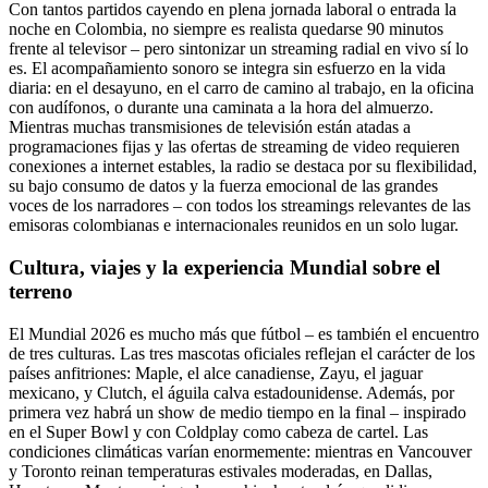
Con tantos partidos cayendo en plena jornada laboral o entrada la
noche en Colombia, no siempre es realista quedarse 90 minutos
frente al televisor – pero sintonizar un streaming radial en vivo sí lo
es. El acompañamiento sonoro se integra sin esfuerzo en la vida
diaria: en el desayuno, en el carro de camino al trabajo, en la oficina
con audífonos, o durante una caminata a la hora del almuerzo.
Mientras muchas transmisiones de televisión están atadas a
programaciones fijas y las ofertas de streaming de video requieren
conexiones a internet estables, la radio se destaca por su flexibilidad,
su bajo consumo de datos y la fuerza emocional de las grandes
voces de los narradores – con todos los streamings relevantes de las
emisoras colombianas e internacionales reunidos en un solo lugar.
Cultura, viajes y la experiencia Mundial sobre el
terreno
El Mundial 2026 es mucho más que fútbol – es también el encuentro
de tres culturas. Las tres mascotas oficiales reflejan el carácter de los
países anfitriones: Maple, el alce canadiense, Zayu, el jaguar
mexicano, y Clutch, el águila calva estadounidense. Además, por
primera vez habrá un show de medio tiempo en la final – inspirado
en el Super Bowl y con Coldplay como cabeza de cartel. Las
condiciones climáticas varían enormemente: mientras en Vancouver
y Toronto reinan temperaturas estivales moderadas, en Dallas,