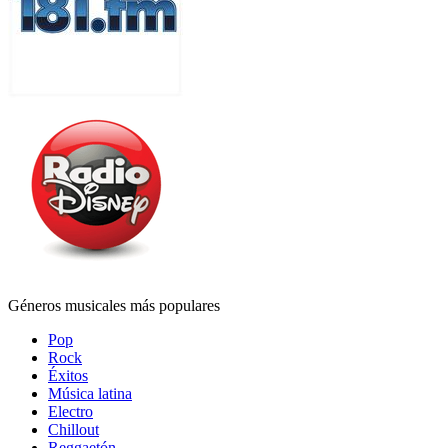
Géneros musicales más populares
Pop
Rock
Éxitos
Música latina
Electro
Chillout
Reggaetón