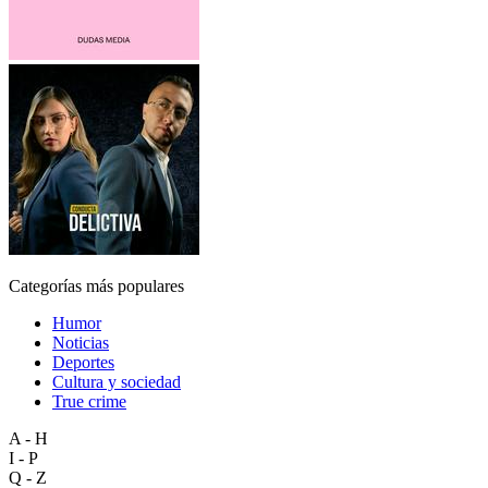
Categorías más populares
Humor
Noticias
Deportes
Cultura y sociedad
True crime
A - H
I - P
Q - Z