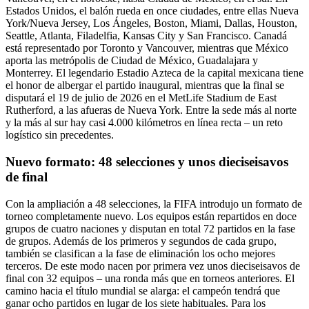
Estados Unidos, el balón rueda en once ciudades, entre ellas Nueva
York/Nueva Jersey, Los Ángeles, Boston, Miami, Dallas, Houston,
Seattle, Atlanta, Filadelfia, Kansas City y San Francisco. Canadá
está representado por Toronto y Vancouver, mientras que México
aporta las metrópolis de Ciudad de México, Guadalajara y
Monterrey. El legendario Estadio Azteca de la capital mexicana tiene
el honor de albergar el partido inaugural, mientras que la final se
disputará el 19 de julio de 2026 en el MetLife Stadium de East
Rutherford, a las afueras de Nueva York. Entre la sede más al norte
y la más al sur hay casi 4.000 kilómetros en línea recta – un reto
logístico sin precedentes.
Nuevo formato: 48 selecciones y unos dieciseisavos
de final
Con la ampliación a 48 selecciones, la FIFA introdujo un formato de
torneo completamente nuevo. Los equipos están repartidos en doce
grupos de cuatro naciones y disputan en total 72 partidos en la fase
de grupos. Además de los primeros y segundos de cada grupo,
también se clasifican a la fase de eliminación los ocho mejores
terceros. De este modo nacen por primera vez unos dieciseisavos de
final con 32 equipos – una ronda más que en torneos anteriores. El
camino hacia el título mundial se alarga: el campeón tendrá que
ganar ocho partidos en lugar de los siete habituales. Para los