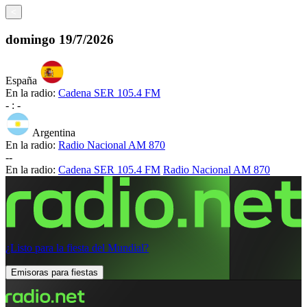
<
domingo
19/7/2026
España
En la radio:
Cadena SER 105.4 FM
-
:
-
Argentina
En la radio:
Radio Nacional AM 870
-
-
En la radio:
Cadena SER 105.4 FM
Radio Nacional AM 870
¿Listo para la fiesta del Mundial?
Emisoras para fiestas