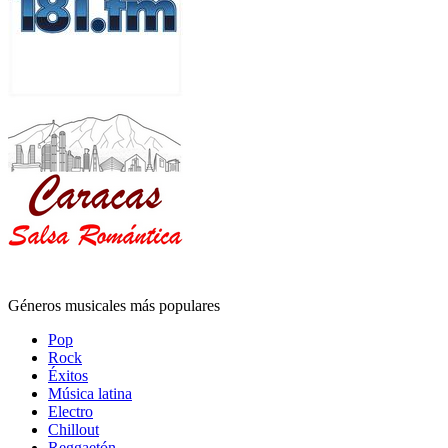
Géneros musicales más populares
Pop
Rock
Éxitos
Música latina
Electro
Chillout
Reggaetón