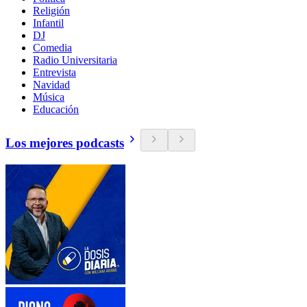
Religión
Infantil
DJ
Comedia
Radio Universitaria
Entrevista
Navidad
Música
Educación
Los mejores podcasts