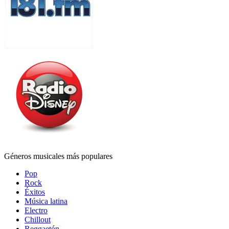
Géneros musicales más populares
Pop
Rock
Éxitos
Música latina
Electro
Chillout
Reggaetón