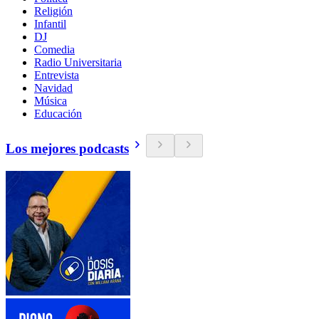
Religión
Infantil
DJ
Comedia
Radio Universitaria
Entrevista
Navidad
Música
Educación
Los mejores podcasts