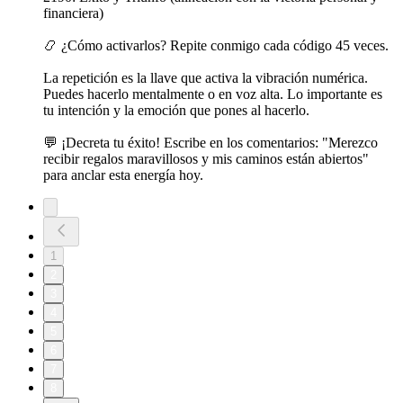
financiera)
📿 ¿Cómo activarlos? Repite conmigo cada código 45 veces.
La repetición es la llave que activa la vibración numérica.
Puedes hacerlo mentalmente o en voz alta. Lo importante es
tu intención y la emoción que pones al hacerlo.
💬 ¡Decreta tu éxito! Escribe en los comentarios: "Merezco
recibir regalos maravillosos y mis caminos están abiertos"
para anclar esta energía hoy.
1
2
3
4
5
6
7
8