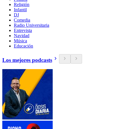
Religión
Infantil
DJ
Comedia
Radio Universitaria
Entrevista
Navidad
Música
Educación
Los mejores podcasts