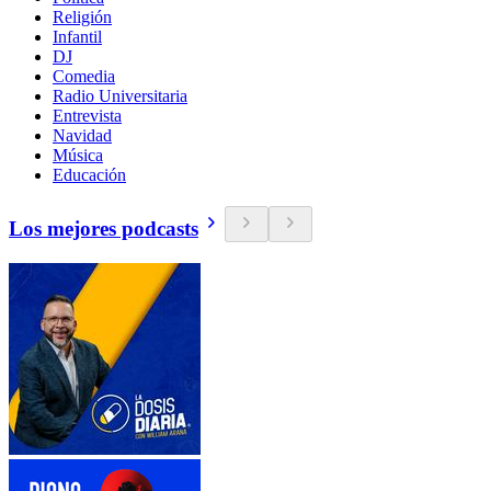
Religión
Infantil
DJ
Comedia
Radio Universitaria
Entrevista
Navidad
Música
Educación
Los mejores podcasts