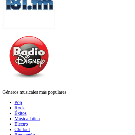
Géneros musicales más populares
Pop
Rock
Éxitos
Música latina
Electro
Chillout
Reggaetón