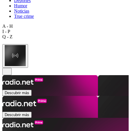
Deportes
Humor
Noticias
True crime
A - H
I - P
Q - Z
Descubrir más
Descubrir más