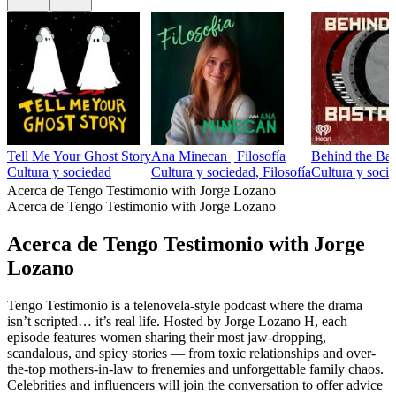
Tell Me Your Ghost Story
Ana Minecan | Filosofía
Behind the Bas
Cultura y sociedad
Cultura y sociedad, Filosofía
Cultura y socie
Acerca de Tengo Testimonio with Jorge Lozano
Acerca de Tengo Testimonio with Jorge Lozano
Acerca de Tengo Testimonio with Jorge
Lozano
Tengo Testimonio is a telenovela-style podcast where the drama
isn’t scripted… it’s real life. Hosted by Jorge Lozano H, each
episode features women sharing their most jaw-dropping,
scandalous, and spicy stories — from toxic relationships and over-
the-top mothers-in-law to frenemies and unforgettable family chaos.
Celebrities and influencers will join the conversation to offer advice