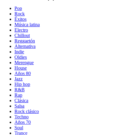
Pop
Rock
Éxitos
Música latina
Electro
Chillout
Reggaetón
Alternativa
Indie
Oldies
Merengue
House
Años 80
Jazz
Hip hop
R&B
Rap
Clásica
Salsa
Rock clásico
Techno
Años 70
Soul
Trance