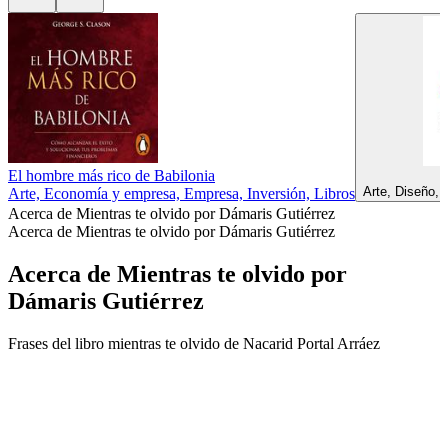
El hombre más rico de Babilonia
Arte, Diseño,
Arte, Economía y empresa, Empresa, Inversión, Libros
Acerca de Mientras te olvido por Dámaris Gutiérrez
Acerca de Mientras te olvido por Dámaris Gutiérrez
Acerca de Mientras te olvido por
Dámaris Gutiérrez
Frases del libro mientras te olvido de Nacarid Portal Arráez
Sitio web del podcast