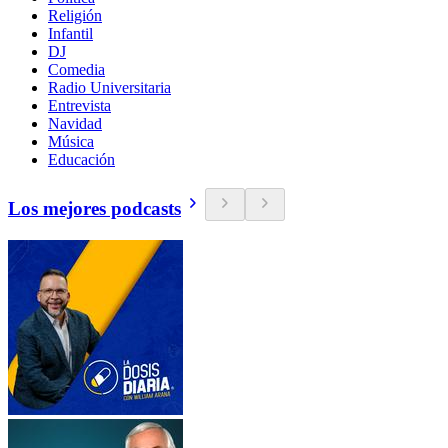
Religión
Infantil
DJ
Comedia
Radio Universitaria
Entrevista
Navidad
Música
Educación
Los mejores podcasts