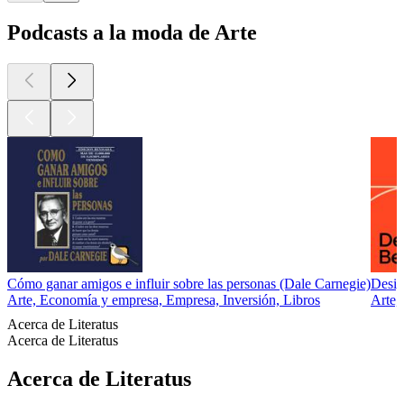
Podcasts a la moda de Arte
Cómo ganar amigos e influir sobre las personas (Dale Carnegie)
Desig
Arte, Economía y empresa, Empresa, Inversión, Libros
Arte,
Acerca de Literatus
Acerca de Literatus
Acerca de Literatus