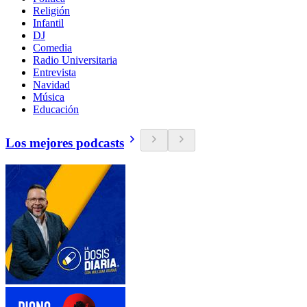
Religión
Infantil
DJ
Comedia
Radio Universitaria
Entrevista
Navidad
Música
Educación
Los mejores podcasts