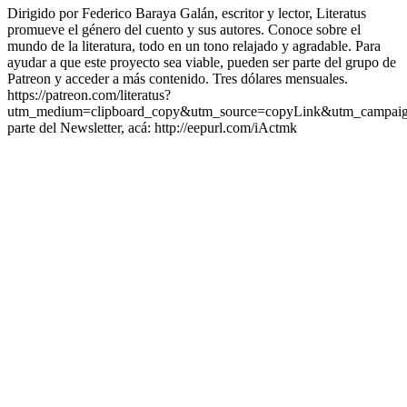
Dirigido por Federico Baraya Galán, escritor y lector, Literatus
promueve el género del cuento y sus autores. Conoce sobre el
mundo de la literatura, todo en un tono relajado y agradable. Para
ayudar a que este proyecto sea viable, pueden ser parte del grupo de
Patreon y acceder a más contenido. Tres dólares mensuales.
https://patreon.com/literatus?
utm_medium=clipboard_copy&utm_source=copyLink&utm_campaign=
parte del Newsletter, acá: http://eepurl.com/iActmk
Sitio web del podcast