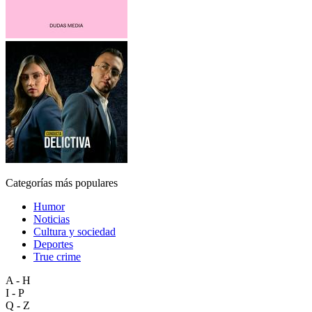
Categorías más populares
Humor
Noticias
Cultura y sociedad
Deportes
True crime
A - H
I - P
Q - Z