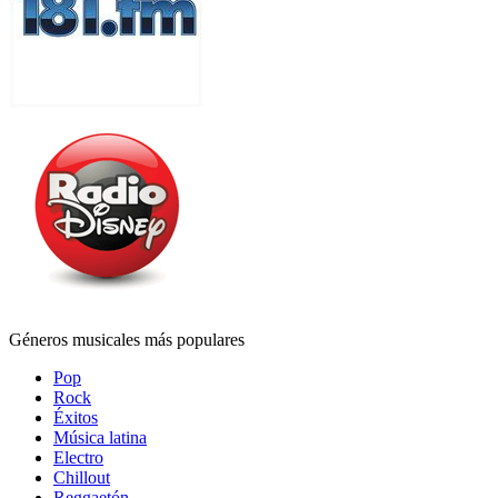
Géneros musicales más populares
Pop
Rock
Éxitos
Música latina
Electro
Chillout
Reggaetón