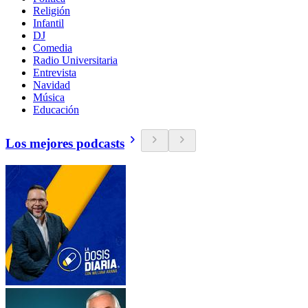
Religión
Infantil
DJ
Comedia
Radio Universitaria
Entrevista
Navidad
Música
Educación
Los mejores podcasts